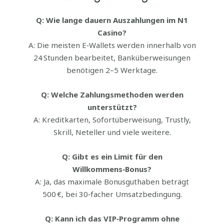
Q: Wie lange dauern Auszahlungen im N1
Casino?
A: Die meisten E‑Wallets werden innerhalb von
24 Stunden bearbeitet, Banküberweisungen
benötigen 2–5 Werktage.
Q: Welche Zahlungsmethoden werden
unterstützt?
A: Kreditkarten, Sofortüberweisung, Trustly,
Skrill, Neteller und viele weitere.
Q: Gibt es ein Limit für den
Willkommens‑Bonus?
A: Ja, das maximale Bonusguthaben beträgt
500 €, bei 30‑facher Umsatzbedingung.
Q: Kann ich das VIP‑Programm ohne