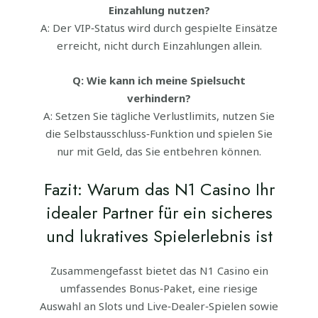
Einzahlung nutzen?
A: Der VIP‑Status wird durch gespielte Einsätze
erreicht, nicht durch Einzahlungen allein.
Q: Wie kann ich meine Spielsucht
verhindern?
A: Setzen Sie tägliche Verlustlimits, nutzen Sie
die Selbstausschluss‑Funktion und spielen Sie
nur mit Geld, das Sie entbehren können.
Fazit: Warum das N1 Casino Ihr
idealer Partner für ein sicheres
und lukratives Spielerlebnis ist
Zusammengefasst bietet das N1 Casino ein
umfassendes Bonus‑Paket, eine riesige
Auswahl an Slots und Live‑Dealer‑Spielen sowie