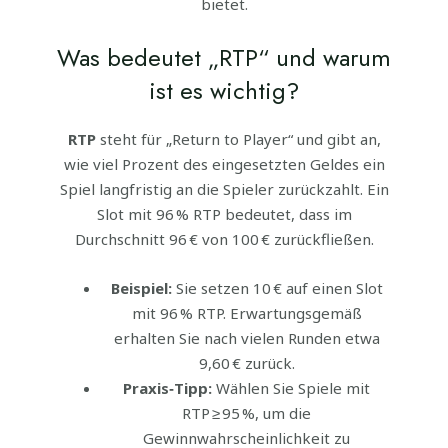
bietet.
Was bedeutet „RTP“ und warum
ist es wichtig?
RTP
steht für „Return to Player“ und gibt an,
wie viel Prozent des eingesetzten Geldes ein
Spiel langfristig an die Spieler zurückzahlt. Ein
Slot mit 96 % RTP bedeutet, dass im
Durchschnitt 96 € von 100 € zurückfließen.
Beispiel:
Sie setzen 10 € auf einen Slot
mit 96 % RTP. Erwartungsgemäß
erhalten Sie nach vielen Runden etwa
9,60 € zurück.
Praxis‑Tipp:
Wählen Sie Spiele mit
RTP ≥ 95 %, um die
Gewinnwahrscheinlichkeit zu