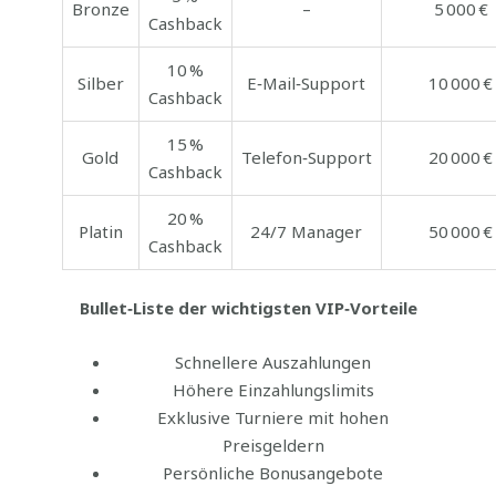
Bronze
–
5 000 €
Cashback
10 %
Silber
E‑Mail‑Support
10 000 €
Cashback
15 %
Gold
Telefon‑Support
20 000 €
Cashback
20 %
Platin
24/7 Manager
50 000 €
Cashback
Bullet‑Liste der wichtigsten VIP‑Vorteile
Schnellere Auszahlungen
Höhere Einzahlungslimits
Exklusive Turniere mit hohen
Preisgeldern
Persönliche Bonusangebote