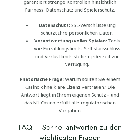
garantiert strenge Kontrollen hinsichtlich
Fairness, Datenschutz und Spielerschutz.
Datenschutz:
SSL‑Verschlüsselung
schützt Ihre persönlichen Daten.
Verantwortungsvolles Spielen:
Tools
wie Einzahlungslimits, Selbstausschluss
und Verlustlimits stehen jederzeit zur
Verfügung.
Rhetorische Frage:
Warum sollten Sie einem
Casino ohne klare Lizenz vertrauen? Die
Antwort liegt in Ihrem eigenen Schutz – und
das N1 Casino erfüllt alle regulatorischen
Vorgaben.
FAQ – Schnellantworten zu den
wichtigsten Fragen