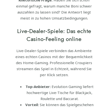
Rhetorische Frage:
Haben Sie sich schon
einmal gefragt, warum manche Boni schwer
auszahlen zu lassen sind? Die Antwort liegt
meist in zu hohen Umsatzbedingungen.
Live‑Dealer‑Spiele: Das echte
Casino‑Feeling online
Live‑Dealer‑Spiele verbinden das Ambiente
eines echten Casinos mit der Bequemlichkeit
des Home‑Gaming. Professionelle Croupiers
streamen das Spiel in Echtzeit, während Sie
per Klick setzen.
Top‑Anbieter:
Evolution Gaming liefert
hochwertige Live‑Tische für Blackjack,
Roulette und Baccarat.
Vorteil:
Sie können das Spielgeschehen