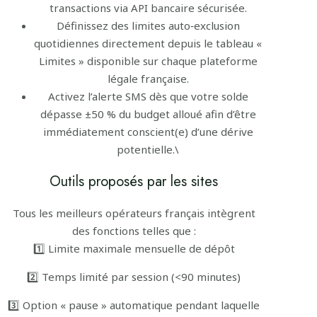
transactions via API bancaire sécurisée.
Définissez des limites auto‑exclusion
quotidiennes directement depuis le tableau «
Limites » disponible sur chaque plateforme
légale française.
Activez l’alerte SMS dès que votre solde
dépasse ±50 % du budget alloué afin d’être
immédiatement conscient(e) d’une dérive
potentielle.\
Outils proposés par les sites
Tous les meilleurs opérateurs français intègrent
des fonctions telles que :
1️⃣ Limite maximale mensuelle de dépôt
2️⃣ Temps limité par session (<90 minutes)
3️⃣ Option « pause » automatique pendant laquelle