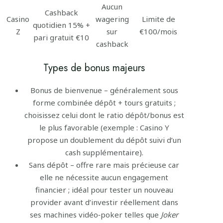
Aucun
Cashback
Casino
wagering
Limite de
quotidien 15% +
Z
sur
€100/mois
pari gratuit €10
cashback
Types de bonus majeurs
Bonus de bienvenue – généralement sous
forme combinée dépôt + tours gratuits ;
choisissez celui dont le ratio dépôt/bonus est
le plus favorable (exemple : Casino Y
propose un doublement du dépôt suivi d’un
cash supplémentaire).
Sans dépôt – offre rare mais précieuse car
elle ne nécessite aucun engagement
financier ; idéal pour tester un nouveau
provider avant d’investir réellement dans
ses machines vidéo‑poker telles que
Joker