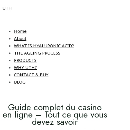
Skip
UTH
to
content
Menu
Home
About
WHAT IS HYALURONIC ACID?
THE AGEING PROCESS
PRODUCTS
WHY UTH?
CONTACT & BUY
BLOG
Guide complet du casino
en ligne – Tout ce que vous
devez savoir