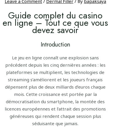
Leave a Comment
/
Dermal Filler
/ By
bapaksaya
Guide complet du casino
en ligne – Tout ce que vous
devez savoir
Introduction
Le jeu en ligne connaît une explosion sans
précédent depuis les cinq dernières années : les
plateformes se multiplient, les technologies de
streaming s’améliorent et les joueurs français
dépensent plus de deux milliards d’euros chaque
mois. Cette croissance est portée par la
démocratisation du smartphone, la montée des
licences européennes et l’attrait des promotions
généreuses qui rendent chaque session plus
séduisante que jamais.