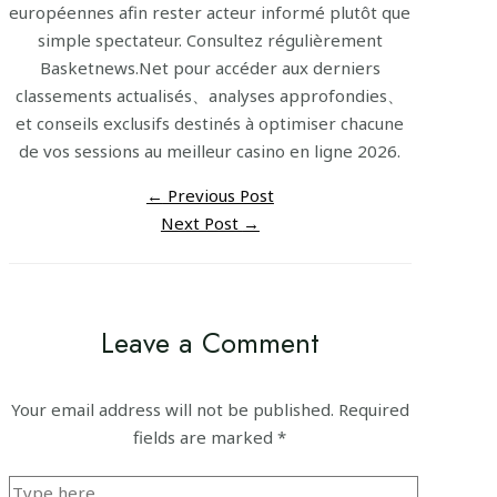
européennes afin rester acteur informé plutôt que
simple spectateur.​ Consultez régulièrement
Basketnews.Net pour accéder aux derniers
classements actualisés、analyses approfondies、
et conseils exclusifs destinés à optimiser chacune
de vos sessions au meilleur casino en ligne 2026.​
Post
←
Previous Post
navigation
Next Post
→
Leave a Comment
Your email address will not be published.
Required
fields are marked
*
Type