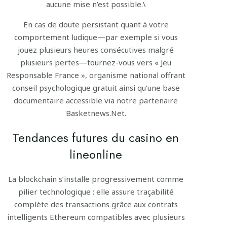
aucune mise n’est possible.\
En cas de doute persistant quant à votre
comportement ludique—par exemple si vous
jouez plusieurs heures consécutives malgré
plusieurs pertes—tournez-vous vers « Jeu
Responsable France », organisme national offrant
conseil psychologique gratuit ainsi qu’une base
documentaire accessible via notre partenaire
Basketnews.Net.
Tendances futures du casino en
line​online​
La blockchain s’installe progressivement comme
pilier technologique : elle assure traçabilité
complète des transactions grâce aux contrats
intelligents Ethereum compatibles avec plusieurs