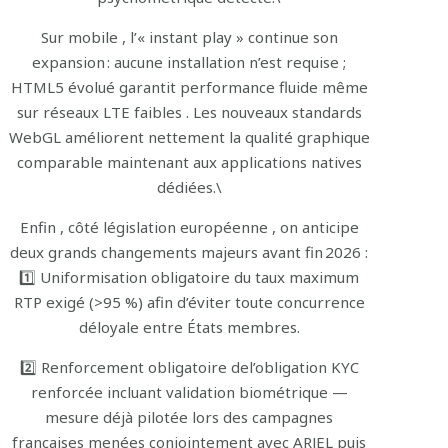
Sur mobile , l’« instant play » continue son
expansion : aucune installation n’est requise ;
HTML5 évolué garantit performance fluide même
sur réseaux LTE faibles . Les nouveaux standards
WebGL améliorent nettement la qualité graphique
comparable maintenant aux applications natives
dédiées.\
Enfin , côté législation européenne , on anticipe
deux grands changements majeurs avant fin 2026 :
1️⃣ Uniformisation obligatoire du taux maximum
RTP exigé (>95 %) afin d’éviter toute concurrence
déloyale entre États membres.
2️⃣ Renforcement obligatoire del’obligation KYC
renforcée incluant validation biométrique —
mesure déjà pilotée lors des campagnes
françaises menées conjointement avec ARJEL puis