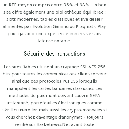
un RTP moyen compris entre 96 % et 98 %. Un bon
site offre également une bibliothèque équilibrée :
slots modernes, tables classiques et live dealer
alimentés par Evolution Gaming ou Pragmatic Play
pour garantir une expérience immersive sans
latence notable.
Sécurité des transactions
Les sites fiables utilisent un cryptage SSL AES‑256
bits pour toutes les communications client/serveur
ainsi que des protocoles PCI DSS lorsqu’ils
manipulent les cartes bancaires classiques. Les
méthodes de paiement doivent couvrir SEPA
instantané, portefeuilles électroniques comme
Skrill ou Neteller, mais aussi les crypto‑monnaies si
vous cherchez davantage d’anonymat – toujours
vérifié sur Basketnews.Net avant toute