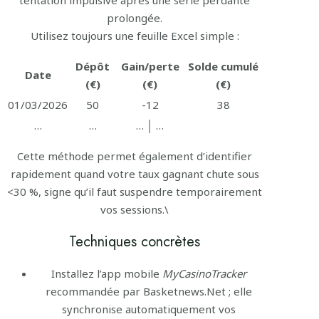
prolongée.
Utilisez toujours une feuille Excel simple :
Dépôt
Gain/perte
Solde cumulé
Date
(€)
(€)
(€)
01/03/2026
50
-12
38
…
…
… │ …
Cette méthode permet également d’identifier
rapidement quand votre taux gagnant chute sous
<30 %, signe qu’il faut suspendre temporairement
vos sessions.\
Techniques concrètes
Installez l’app mobile
MyCasinoTracker
recommandée par Basketnews.Net ; elle
synchronise automatiquement vos