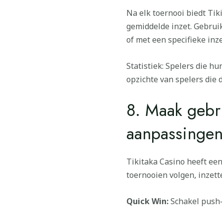
Na elk toernooi biedt Tik
gemiddelde inzet. Gebrui
of met een specifieke inz
Statistiek: Spelers die 
opzichte van spelers die d
8. Maak gebr
aanpassinge
Tikitaka Casino heeft een
toernooien volgen, inzet
Quick Win:
Schakel push‑