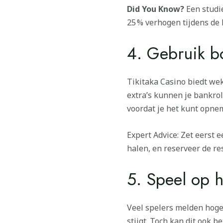
Did You Know?
Een studie
25 % verhogen tijdens de 
4. Gebruik b
Tikitaka Casino biedt we
extra’s kunnen je bankro
voordat je het kunt opne
Expert Advice: Zet eerst e
halen, en reserveer de re
5. Speel op 
Veel spelers melden hoge
stijgt. Toch kan dit ook b