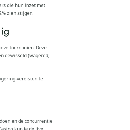
ers die hun inzet met
 % zien stijgen.
dig
ieve toernooien. Deze
den gewisseld (wagered)
wagering‑vereisten te
doen en de concurrentie
Casino kun je de live