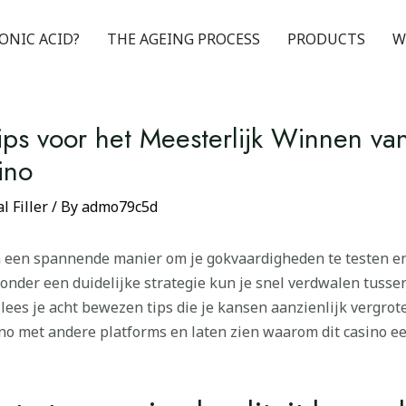
ONIC ACID?
THE AGEING PROCESS
PRODUCTS
W
ps voor het Meesterlijk Winnen va
sino
 Filler
/ By
admo79c5d
 een spannende manier om je gokvaardigheden te testen en t
zonder een duidelijke strategie kun je snel verdwalen tuss
l lees je acht bewezen tips die je kansen aanzienlijk vergrot
no met andere platforms en laten zien waarom dit casino ee