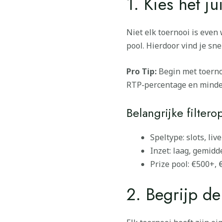
1. Kies het ju
Niet elk toernooi is even
pool. Hierdoor vind je sn
Pro Tip:
Begin met toerno
RTP‑percentage en minder 
Belangrijke filtero
Speltype: slots, liv
Inzet: laag, gemidd
Prize pool: €500+, 
2. Begrijp d