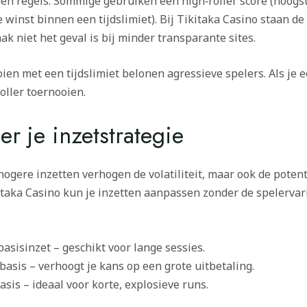
igen regels. Sommige gebruiken een high‑roller score (hoogs
 winst binnen een tijdslimiet). Bij Tikitaka Casino staan d
ak niet het geval is bij minder transparante sites.
en met een tijdslimiet belonen agressieve spelers. Als je e
oller toernooien.
er je inzetstrategie
 hogere inzetten verhogen de volatiliteit, maar ook de poten
ikitaka Casino kun je inzetten aanpassen zonder de spelerva
 basisinzet – geschikt voor lange sessies.
 basis – verhoogt je kans op een grote uitbetaling.
basis – ideaal voor korte, explosieve runs.