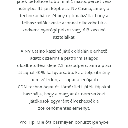
játék betöltése több mint 5 másodpercet vesz
igénybe. Itt jön képbe az Nv Casino, amely a
technikai hátterét úgy optimalizálta, hogy a
felhasználók szinte azonnal elkezdhetik a
kedvenc nyerőgépeiket vagy élő kaszinó
asztalaikat.
A NV Casino kaszinó játék oldalán elérhető
adatok szerint a platform átlagos
oldalbetöltési ideje 2,3 másodperc, ami a piaci
átlagnál 40 %-kal gyorsabb. Ez a teljesítmény
nem véletlen; a csapat a legújabb
CDN‑technológiát és tömörített játék‑fájlokat
használja, hogy a magyar és nemzetközi
játékosok egyaránt élvezhessék a
zökkenőmentes élményt.
Pro Tip: Mielőtt bármilyen bónuszt igénybe