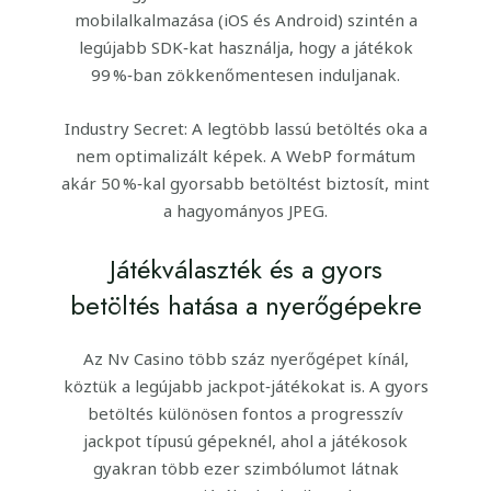
mobilalkalmazása (iOS és Android) szintén a
legújabb SDK‑kat használja, hogy a játékok
99 %‑ban zökkenőmentesen induljanak.
Industry Secret: A legtöbb lassú betöltés oka a
nem optimalizált képek. A WebP formátum
akár 50 %‑kal gyorsabb betöltést biztosít, mint
a hagyományos JPEG.
Játékválaszték és a gyors
betöltés hatása a nyerőgépekre
Az Nv Casino több száz nyerőgépet kínál,
köztük a legújabb jackpot‑játékokat is. A gyors
betöltés különösen fontos a progresszív
jackpot típusú gépeknél, ahol a játékosok
gyakran több ezer szimbólumot látnak