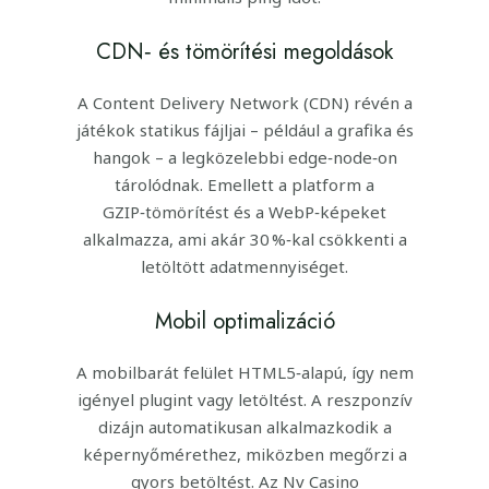
CDN‑ és tömörítési megoldások
A Content Delivery Network (CDN) révén a
játékok statikus fájljai – például a grafika és
hangok – a legközelebbi edge‑node‑on
tárolódnak. Emellett a platform a
GZIP‑tömörítést és a WebP‑képeket
alkalmazza, ami akár 30 %‑kal csökkenti a
letöltött adatmennyiséget.
Mobil optimalizáció
A mobilbarát felület HTML5‑alapú, így nem
igényel plugint vagy letöltést. A reszponzív
dizájn automatikusan alkalmazkodik a
képernyőmérethez, miközben megőrzi a
gyors betöltést. Az Nv Casino