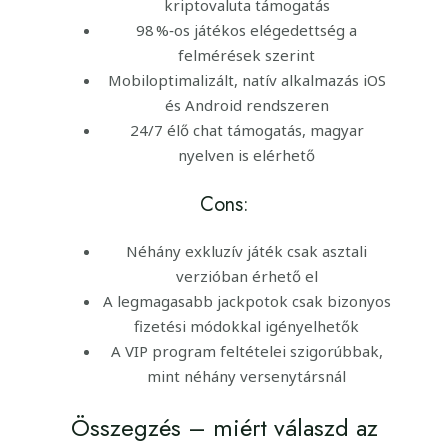
kriptovaluta támogatás
98 %‑os játékos elégedettség a
felmérések szerint
Mobiloptimalizált, natív alkalmazás iOS
és Android rendszeren
24/7 élő chat támogatás, magyar
nyelven is elérhető
Cons:
Néhány exkluzív játék csak asztali
verzióban érhető el
A legmagasabb jackpotok csak bizonyos
fizetési módokkal igényelhetők
A VIP program feltételei szigorúbbak,
mint néhány versenytársnál
Összegzés – miért válaszd az