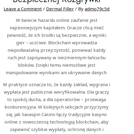
Leave a Comment
/
Dermal Filler
/ By
admo79c5d
W świecie hazardu online zaufanie jest
najcenniejszym kapitałem. Gracze chcą mieć
pewność, że ich środki są bezpieczne, a wyniki
gier – uczciwe. Blockchain wprowadza
niepodważalną przejrzystość, ponieważ każdy
ruch jest zapisywany w niezmiennym łańcuchu
bloków. Dzięki temu niemożliwe jest
manipulowanie wynikami ani ukrywanie danych.
W praktyce oznacza to, że każdy zakład, wygrana i
wypłata jest publicznie weryfikowalna. Dla graczy
to spokój ducha, a dla operatorów – przewaga
konkurencyjna. W kolejnych sekcjach przyjrzymy
się, jak Savaspin Casino łączy tradycyjne kasyno
online z nowoczesną technologią blockchain, aby
zapewnić szybkie wypłaty, ochronę danych i