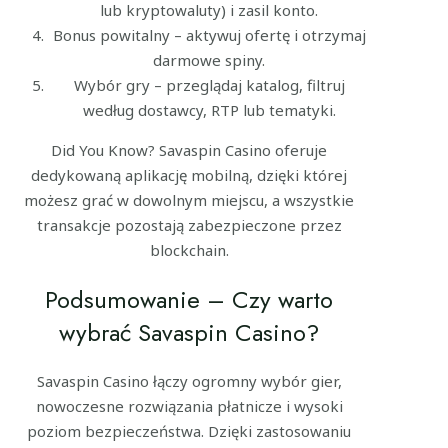
lub kryptowaluty) i zasil konto.
Bonus powitalny – aktywuj ofertę i otrzymaj
darmowe spiny.
Wybór gry – przeglądaj katalog, filtruj
według dostawcy, RTP lub tematyki.
Did You Know? Savaspin Casino oferuje
dedykowaną aplikację mobilną, dzięki której
możesz grać w dowolnym miejscu, a wszystkie
transakcje pozostają zabezpieczone przez
blockchain.
Podsumowanie – Czy warto
wybrać Savaspin Casino?
Savaspin Casino łączy ogromny wybór gier,
nowoczesne rozwiązania płatnicze i wysoki
poziom bezpieczeństwa. Dzięki zastosowaniu