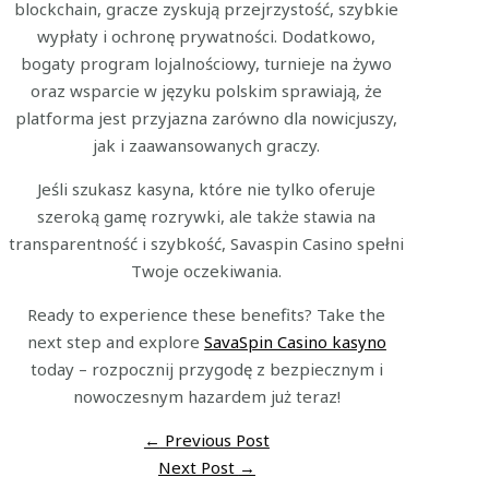
blockchain, gracze zyskują przejrzystość, szybkie
wypłaty i ochronę prywatności. Dodatkowo,
bogaty program lojalnościowy, turnieje na żywo
oraz wsparcie w języku polskim sprawiają, że
platforma jest przyjazna zarówno dla nowicjuszy,
jak i zaawansowanych graczy.
Jeśli szukasz kasyna, które nie tylko oferuje
szeroką gamę rozrywki, ale także stawia na
transparentność i szybkość, Savaspin Casino spełni
Twoje oczekiwania.
Ready to experience these benefits? Take the
next step and explore
SavaSpin Casino kasyno
today – rozpocznij przygodę z bezpiecznym i
nowoczesnym hazardem już teraz!
Post
←
Previous Post
navigation
Next Post
→