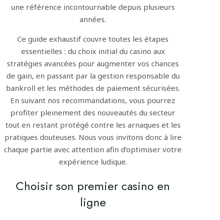
une référence incontournable depuis plusieurs
années.
Ce guide exhaustif couvre toutes les étapes
essentielles : du choix initial du casino aux
stratégies avancées pour augmenter vos chances
de gain, en passant par la gestion responsable du
bankroll et les méthodes de paiement sécurisées.
En suivant nos recommandations, vous pourrez
profiter pleinement des nouveautés du secteur
tout en restant protégé contre les arnaques et les
pratiques douteuses. Nous vous invitons donc à lire
chaque partie avec attention afin d’optimiser votre
expérience ludique.
Choisir son premier casino en
ligne