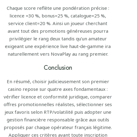
Chaque score reflète une pondération précise :
licence =30 %, bonus=25 %, catalogue=25 %,
service client=20 %. Ainsi un joueur cherchant
avant tout des promotions généreuses pourra
privilégier le rang deux tandis qu’un amateur
exigeant une expérience live haut‑de‑gamme ira
naturellement vers NovaPlay au rang premier.
Conclusion
En résumé, choisir judicieusement son premier
casino repose sur quatre axes fondamentaux :
vérifier licence et conformité juridique, comparer
offres promotionnelles réalistes, sélectionner ses
jeux favoris selon RTP/volatilité puis adopter une
gestion financière responsable grâce aux outils
proposés par chaque opérateur français légitime.
Appliquer ces critères avant toute inscription