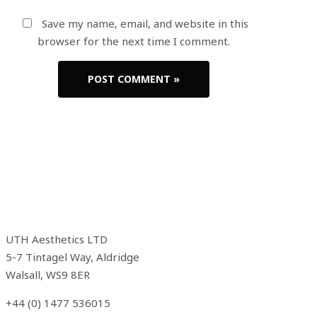
Save my name, email, and website in this
browser for the next time I comment.
UTH Aesthetics LTD
5-7 Tintagel Way, Aldridge
Walsall, WS9 8ER
+44 (0) 1477 536015