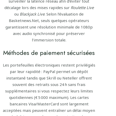
surveiller la latence réseau afin d’éviter tout
décalage lors des mises rapides sur
Roulette Live
ou
Blackjack Live
. Selon l’évaluation de
Basketnews.Net, seuls quelques opérateurs
garantissent une résolution minimale de 1080p
avec audio synchronisé pour préserver
l’immersion totale.
Méthodes de paiement sécurisées
Les portefeuilles électroniques restent privilégiés
par leur rapidité : PayPal permet un dépôt
instantané tandis que Skrill ou Neteller offrent
souvent des retraits sous 24 h sans frais
supplémentaires si vous respectez leurs limites
quotidiennes (€ 5 000 maximum). Les cartes
bancaires Visa/MasterCard sont largement
acceptées mais peuvent entraîner un délai moyen