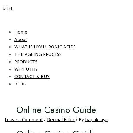
Skip
UTH
to
content
Menu
Home
About
WHAT IS HYALURONIC ACID?
THE AGEING PROCESS
PRODUCTS
WHY UTH?
CONTACT & BUY
BLOG
Online Casino Guide
Leave a Comment
/
Dermal Filler
/ By
bapaksaya