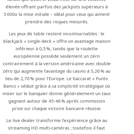
élevée offrant parfois des jackpots supérieurs à
5 000x la mise initiale – idéal pour ceux qui aiment
prendre des risques mesurés.
Les jeux de table restent incontournables : le
blackjack « single‑deck » offre un avantage maison
inférieur à 0,5 %, tandis que la roulette
européenne possède seulement un zéro
contrairement à la version américaine avec double
zéro qui augmente l’avantage du casino à 5,26 % au
lieu de 2,70 % pour l’Europe. Le baccarat « Punto
Banco » séduit grâce à sa simplicité stratégique où
miser sur le banquier donne généralement un taux
gagnant autour de 45‑46 % après commission
prise sur chaque victoire bancaire réussie.
Le live dealer transforme l’expérience grâce au
streaming HD multi‑caméras ; toutefois il faut