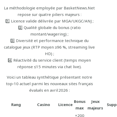
La méthodologie employée par BasketNews.Net
repose sur quatre piliers majeurs :
1️⃣ Licence valide délivrée par MGA/UKGC/ANJ ;
2️⃣ Qualité globale du bonus (ratio
montant/wagering) ;
3️⃣ Diversité et performance technique du
catalogue jeux (RTP moyen ≥96 %, streaming live
HD) ;
4️⃣ Réactivité du service client (temps moyen
réponse ≤15 minutes via chat live).
Voici un tableau synthétique présentant notre
top‑10 actuel parmi les nouveaux sites français
évalués en avril 2026 :
Bonus
Jeux
Rang
Casino
Licence
Supp
max
majeurs
+200