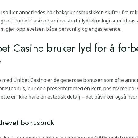
spiller annerledes når bakgrunnsmusikken skifter fra rolig
ighet. Unibet Casino har investert i lydteknologi som tilpass
som gjør opplevelsen både personlig og engasjerende.
et Casino bruker lyd for å for
r
ne med Unibet Casino er de generøse bonuser som ofte ann
lkomstbonus, blir den presentert med en kort, positiv melod
Dette er ikke bare en estetisk detalj – det påvirker også hv
drevet bonusbruk
 kort trommeintro følger meldingen om 100 % match opptil 