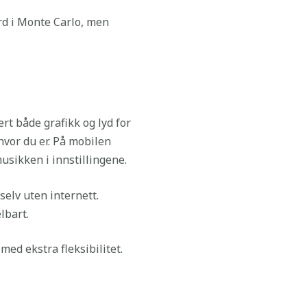
rd i Monte Carlo, men
rt både grafikk og lyd for
hvor du er. På mobilen
musikken i innstillingene.
selv uten internett.
lbart.
ed ekstra fleksibilitet.