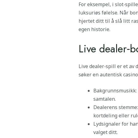
For eksempel, i slot‑spill
luksuriøs følelse. Når bo
hjertet ditt til å slå lit
egen historie.
Live dealer‑
Live dealer‑spill er et a
søker en autentisk casino‑
Bakgrunnsmusikk: D
samtalen.
Dealerens stemme: 
kortdeling eller ru
Lydsignaler for han
valget ditt.