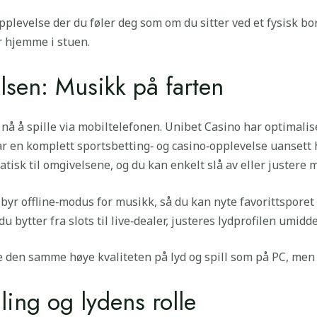
plevelse der du føler deg som om du sitter ved et fysisk bo
 hjemme i stuen.
lsen: Musikk på farten
 nå å spille via mobiltelefonen. Unibet Casino har optimalise
får en komplett sportsbetting‑ og casino‑opplevelse uansett 
tisk til omgivelsene, og du kan enkelt slå av eller justere 
byr offline‑modus for musikk, så du kan nyte favorittsporet 
u bytter fra slots til live‑dealer, justeres lydprofilen umidde
e den samme høye kvaliteten på lyd og spill som på PC, men m
lling og lydens rolle