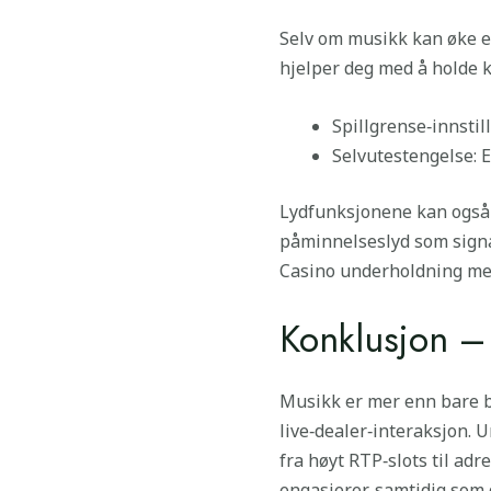
Selv om musikk kan øke en
hjelper deg med å holde k
Spillgrense‑innstil
Selvutestengelse: E
Lydfunksjonene kan også b
påminnelseslyd som signa
Casino underholdning med
Konklusjon – 
Musikk er mer enn bare b
live‑dealer‑interaksjon. 
fra høyt RTP‑slots til ad
engasjerer, samtidig som d