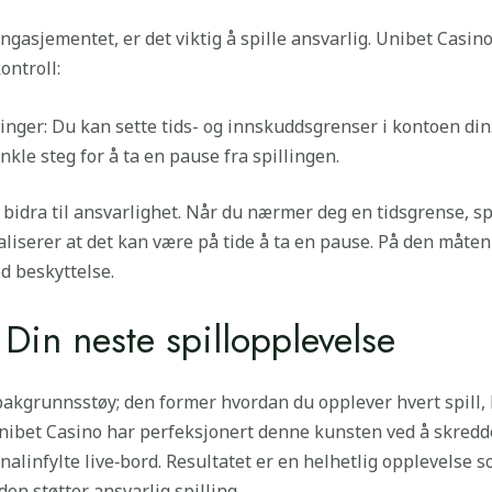
gasjementet, er det viktig å spille ansvarlig. Unibet Casino
ontroll:
linger: Du kan sette tids- og innskuddsgrenser i kontoen din
nkle steg for å ta en pause fra spillingen.
idra til ansvarlighet. Når du nærmer deg en tidsgrense, sp
liserer at det kan være på tide å ta en pause. På den måte
 beskyttelse.
Din neste spillopplevelse
akgrunnsstøy; den former hvordan du opplever hvert spill,
Unibet Casino har perfeksjonert denne kunsten ved å skredder
renalinfylte live‑bord. Resultatet er en helhetlig opplevelse
en støtter ansvarlig spilling.