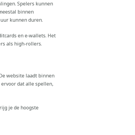
alingen. Spelers kunnen
meestal binnen
8 uur kunnen duren.
itcards en e‑wallets. Het
s als high‑rollers.
 De website laadt binnen
ervoor dat alle spellen,
ijg je de hoogste