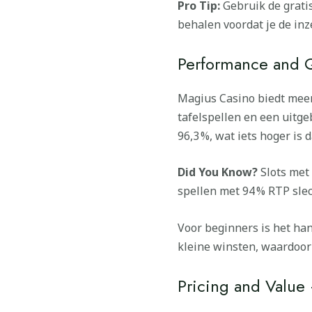
Pro Tip:
Gebruik de gratis
behalen voordat je de inz
Performance and Q
Magius Casino biedt meer 
tafelspellen en een uitge
96,3 %, wat iets hoger is
Did You Know?
Slots met 
spellen met 94 % RTP sle
Voor beginners is het han
kleine winsten, waardoor 
Pricing and Value