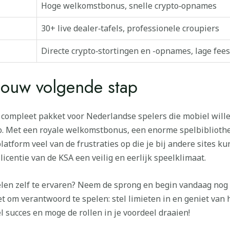
Hoge welkomstbonus, snelle crypto‑opnames
30+ live dealer‑tafels, professionele croupiers
Directe crypto‑stortingen en -opnames, lage fee
Jouw volgende stap
 compleet pakket voor Nederlandse spelers die mobiel wille
ino. Met een royale welkomstbonus, een enorme spelbiblioth
platform veel van de frustraties op die je bij andere sites 
icentie van de KSA een veilig en eerlijk speelklimaat.
elen zelf te ervaren? Neem de sprong en begin vandaag no
et om verantwoord te spelen: stel limieten in en geniet van 
 succes en moge de rollen in je voordeel draaien!