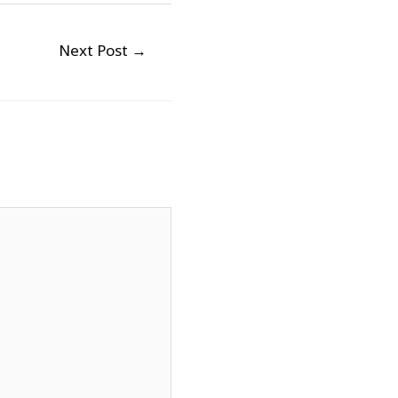
Next Post
→