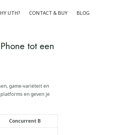
HY UTH?
CONTACT & BUY
BLOG
Phone tot een
sen, game‑variëteit en
platforms en geven je
Concurrent B