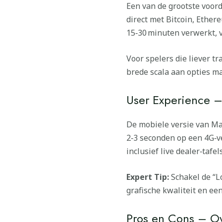
Een van de grootste voor
direct met Bitcoin, Eth
15‑30 minuten verwerkt, v
Voor spelers die liever t
brede scala aan opties ma
User Experience –
De mobiele versie van Ma
2‑3 seconden op een 4G‑ve
inclusief live dealer‑tafe
Expert Tip:
Schakel de “Lo
grafische kwaliteit en een
Pros en Cons – Ov