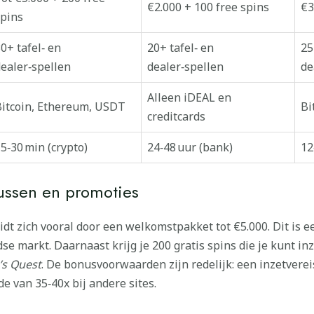
€2.000 + 100 free spins
€3
spins
0+ tafel‑ en
20+ tafel‑ en
25
ealer‑spellen
dealer‑spellen
de
Alleen iDEAL en
Bitcoin, Ethereum, USDT
Bi
creditcards
5‑30 min (crypto)
24‑48 uur (bank)
12
ussen en promoties
t zich vooral door een welkomstpakket tot €5.000. Dit is e
e markt. Daarnaast krijg je 200 gratis spins die je kunt in
s Quest
. De bonusvoorwaarden zijn redelijk: een inzetvere
de van 35‑40x bij andere sites.