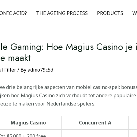
ONIC ACID?
THE AGEING PROCESS
PRODUCTS
W
le Gaming: Hoe Magius Casino je i
ne maakt
 Filler
/ By
admo79c5d
n we drie belangrijke aspecten van mobiel casino‑spel: bonus
ken hoe Magius Casino zich verhoudt tot andere populaire 
euze te maken voor Nederlandse spelers.
Magius Casino
Concurrent A
ot €5.000 + 200 free