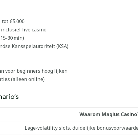
tot €5.000
inclusief live casino
(15‑30 min)
ndse Kansspelautoriteit (KSA)
an voor beginners hoog lijken
ties (alleen online)
ario’s
Waarom Magius Casino
Lage‑volatility slots, duidelijke bonusvoorwaard