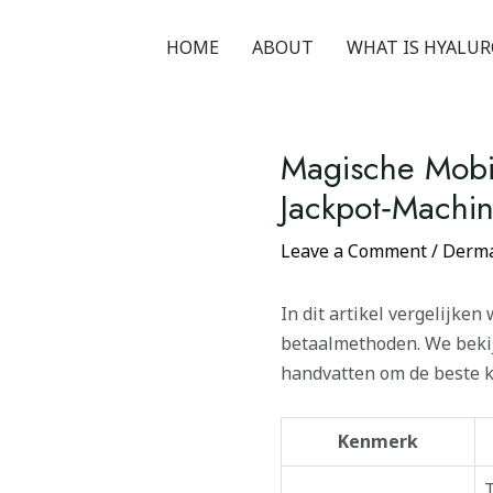
HOME
ABOUT
WHAT IS HYALUR
Magische Mobi
Jackpot‑Machi
Leave a Comment
/
Dermal
In dit artikel vergelijke
betaalmethoden. We bekij
handvatten om de beste k
Kenmerk
T