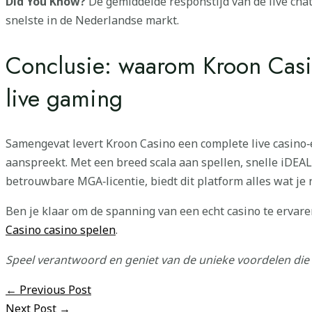
Did You Know?
De gemiddelde responstijd van de live chat
snelste in de Nederlandse markt.
Conclusie: waarom Kroon Casi
live gaming
Samengevat levert Kroon Casino een complete live casino‑
aanspreekt. Met een breed scala aan spellen, snelle iDE
betrouwbare MGA‑licentie, biedt dit platform alles wat je n
Ben je klaar om de spanning van een echt casino te ervare
Casino casino spelen
.
Speel verantwoord en geniet van de unieke voordelen die l
Post
←
Previous Post
navigation
Next Post
→