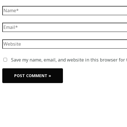
Name*
Email*
Website
Save my name, email, and website in this browser for 