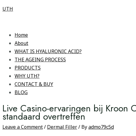
Skip
UTH
to
content
Menu
Home
About
WHAT IS HYALURONIC ACID?
THE AGEING PROCESS
PRODUCTS
WHY UTH?
CONTACT & BUY
BLOG
Live Casino-ervaringen bij Kroon 
standaard overtreffen
Leave a Comment
/
Dermal Filler
/ By
admo79c5d