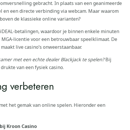
oomversnelling gebracht. In plaats van een geanimeerde
afel en een directe verbinding via webcam. Maar waarom
 boven de klassieke online varianten?
n iDEAL‑betalingen, waardoor je binnen enkele minuten
e MGA‑licentie voor een betrouwbaar speelklimaat. De
e maakt live casino’s onweerstaanbaar.
kamer met een echte dealer Blackjack te spelen?
Bij
 drukte van een fysiek casino.
ng verbeteren
 met het gemak van online spelen. Hieronder een
 bij Kroon Casino