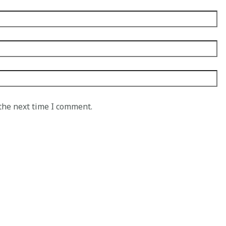
the next time I comment.