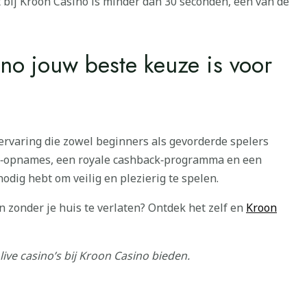
 bij Kroon Casino is minder dan 30 seconden, een van de
no jouw beste keuze is voor
ervaring die zowel beginners als gevorderde spelers
AL‑opnames, een royale cashback‑programma en een
odig hebt om veilig en plezierig te spelen.
n zonder je huis te verlaten? Ontdek het zelf en
Kroon
ive casino’s bij Kroon Casino bieden.