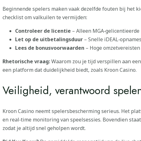
Beginnende spelers maken vaak dezelfde fouten bij het ki
checklist om valkuilen te vermijden:
Controleer de licentie
– Alleen MGA‑gelicentieerde 
Let op de uitbetalingsduur
– Snelle iDEAL‑opnames z
Lees de bonusvoorwaarden
– Hoge omzetvereisten 
Rhetorische vraag:
Waarom zou je tijd verspillen aan ee
een platform dat duidelijkheid biedt, zoals Kroon Casino.
Veiligheid, verantwoord spele
Kroon Casino neemt spelersbescherming serieus. Het platfo
en real‑time monitoring van speelsessies. Bovendien staat 
zodat je altijd snel geholpen wordt.