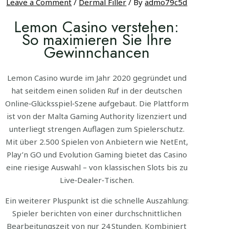
Leave a Comment
/
Dermal Filler
/ By
admo79c5d
Lemon Casino verstehen:
So maximieren Sie Ihre
Gewinnchancen
Lemon Casino wurde im Jahr 2020 gegründet und
hat seitdem einen soliden Ruf in der deutschen
Online‑Glücksspiel‑Szene aufgebaut. Die Plattform
ist von der Malta Gaming Authority lizenziert und
unterliegt strengen Auflagen zum Spielerschutz.
Mit über 2.500 Spielen von Anbietern wie NetEnt,
Play’n GO und Evolution Gaming bietet das Casino
eine riesige Auswahl – von klassischen Slots bis zu
Live‑Dealer‑Tischen.
Ein weiterer Pluspunkt ist die schnelle Auszahlung:
Spieler berichten von einer durchschnittlichen
Bearbeitungszeit von nur 24 Stunden. Kombiniert