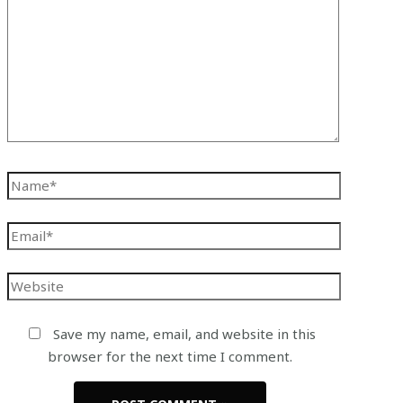
Name*
Email*
Website
Save my name, email, and website in this
browser for the next time I comment.