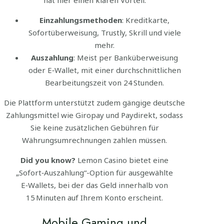
Einzahlungsmethoden
: Kreditkarte,
Sofortüberweisung, Trustly, Skrill und viele
mehr.
Auszahlung
: Meist per Banküberweisung
oder E‑Wallet, mit einer durchschnittlichen
Bearbeitungszeit von 24 Stunden.
Die Plattform unterstützt zudem gängige deutsche
Zahlungsmittel wie Giropay und Paydirekt, sodass
Sie keine zusätzlichen Gebühren für
Währungsumrechnungen zahlen müssen.
Did you know?
Lemon Casino bietet eine
„Sofort‑Auszahlung“-Option für ausgewählte
E‑Wallets, bei der das Geld innerhalb von
15 Minuten auf Ihrem Konto erscheint.
Mobile Gaming und