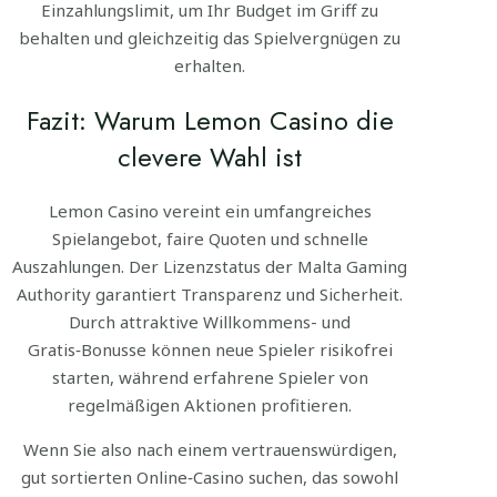
Einzahlungslimit, um Ihr Budget im Griff zu
behalten und gleichzeitig das Spielvergnügen zu
erhalten.
Fazit: Warum Lemon Casino die
clevere Wahl ist
Lemon Casino vereint ein umfangreiches
Spielangebot, faire Quoten und schnelle
Auszahlungen. Der Lizenzstatus der Malta Gaming
Authority garantiert Transparenz und Sicherheit.
Durch attraktive Willkommens- und
Gratis‑Bonusse können neue Spieler risikofrei
starten, während erfahrene Spieler von
regelmäßigen Aktionen profitieren.
Wenn Sie also nach einem vertrauenswürdigen,
gut sortierten Online‑Casino suchen, das sowohl