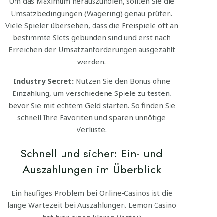
Um das Maximum herauszuholen, sollten Sie die
Umsatzbedingungen (Wagering) genau prüfen.
Viele Spieler übersehen, dass die Freispiele oft an
bestimmte Slots gebunden sind und erst nach
Erreichen der Umsatzanforderungen ausgezahlt
werden.
Industry Secret:
Nutzen Sie den Bonus ohne
Einzahlung, um verschiedene Spiele zu testen,
bevor Sie mit echtem Geld starten. So finden Sie
schnell Ihre Favoriten und sparen unnötige
Verluste.
Schnell und sicher: Ein- und
Auszahlungen im Überblick
Ein häufiges Problem bei Online‑Casinos ist die
lange Wartezeit bei Auszahlungen. Lemon Casino
hat hier einen klaren Vorteil: