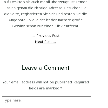
auf Desktop als auch mobil überzeugt, ist Lemon
Casino genau die richtige Adresse. Besuchen Sie
die Seite, registrieren Sie sich und testen Sie die
Angebote – vielleicht ist der nächste große
Gewinn schon nur einen Klick entfernt.
Post
←
Previous Post
navigation
Next Post
→
Leave a Comment
Your email address will not be published.
Required
fields are marked
*
Type
here..