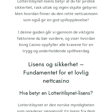
Lotteritilsynet‑lisens betyr at du får juridisk
sikkerhet, rask uttak og ingen skjulte gebyrer.
Men hvordan finner du den rette nettcasinoen
som også gir en god spillopplevelse?
I denne guiden går vi gjennom de viktigste
faktorene du bør vurdere, og viser hvordan
Kong Casino oppfyller alle kravene for en
trygg og underholdende spillhverdag.
Lisens og sikkerhet –
Fundamentet for et lovlig
nettcasino
Hva betyr en Lotteritilsynet‑lisens?
Lotteritilsynet er den norske myndigheten
som regulerer pengespill. En lisens fra dem