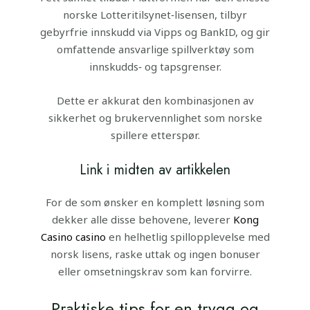
norske Lotteritilsynet‑lisensen, tilbyr
gebyrfrie innskudd via Vipps og BankID, og gir
omfattende ansvarlige spillverktøy som
innskudds‑ og tapsgrenser.
Dette er akkurat den kombinasjonen av
sikkerhet og brukervennlighet som norske
spillere etterspør.
Link i midten av artikkelen
For de som ønsker en komplett løsning som
dekker alle disse behovene, leverer
Kong
Casino casino
en helhetlig spillopplevelse med
norsk lisens, raske uttak og ingen bonuser
eller omsetningskrav som kan forvirre.
Praktiske tips for en trygg og