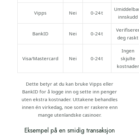
Umiddelba
Vipps
Nei
0‑24 t
innskudd
Verifisere
BankID
Nei
0‑24 t
deg raskt
Ingen
Visa/Mastercard
Nei
0‑24 t
skjulte
kostnade
Dette betyr at du kan bruke Vipps eller
BankID for å logge inn og sette inn penger
uten ekstra kostnader. Uttakene behandles
innen én virkedag, noe som er raskere enn
mange utenlandske casinoer.
Eksempel på en smidig transaksjon