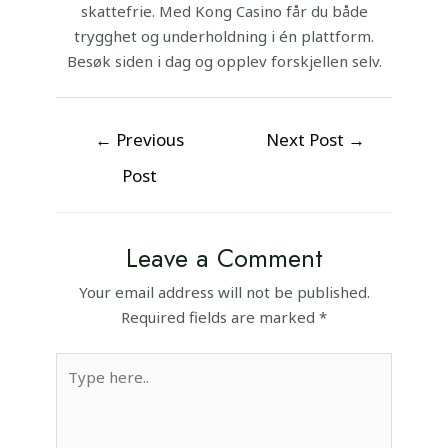
skattefrie. Med Kong Casino får du både
trygghet og underholdning i én plattform.
Besøk siden i dag og opplev forskjellen selv.
←
Previous
Next Post
→
Post
Leave a Comment
Your email address will not be published.
Required fields are marked
*