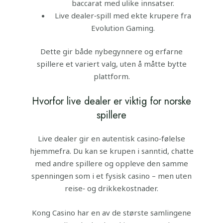
baccarat med ulike innsatser.
Live dealer‑spill med ekte krupere fra
Evolution Gaming.
Dette gir både nybegynnere og erfarne
spillere et variert valg, uten å måtte bytte
plattform.
Hvorfor live dealer er viktig for norske
spillere
Live dealer gir en autentisk casino‑følelse
hjemmefra. Du kan se krupen i sanntid, chatte
med andre spillere og oppleve den samme
spenningen som i et fysisk casino – men uten
reise‑ og drikkekostnader.
Kong Casino har en av de største samlingene