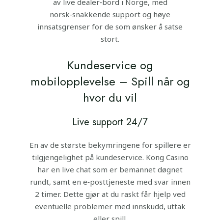
av live dealer‑bord i Norge, med
norsk‑snakkende support og høye
innsatsgrenser for de som ønsker å satse
stort.
Kundeservice og
mobilopplevelse – Spill når og
hvor du vil
Live support 24/7
En av de største bekymringene for spillere er
tilgjengelighet på kundeservice. Kong Casino
har en live chat som er bemannet døgnet
rundt, samt en e‑posttjeneste med svar innen
2 timer. Dette gjør at du raskt får hjelp ved
eventuelle problemer med innskudd, uttak
eller spill.