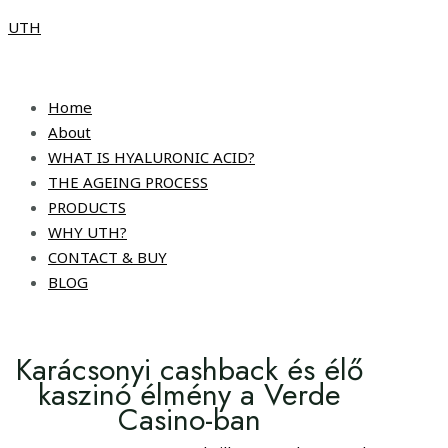
Skip
UTH
to
content
Menu
Home
About
WHAT IS HYALURONIC ACID?
THE AGEING PROCESS
PRODUCTS
WHY UTH?
CONTACT & BUY
BLOG
Karácsonyi cashback és élő
kaszinó élmény a Verde
Casino-ban