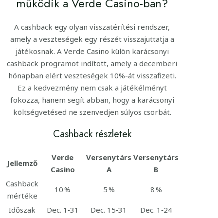
működik a Verde Casino-ban?
A cashback egy olyan visszatérítési rendszer,
amely a veszteségek egy részét visszajuttatja a
játékosnak. A Verde Casino külön karácsonyi
cashback programot indított, amely a decemberi
hónapban elért veszteségek 10%-át visszafizeti.
Ez a kedvezmény nem csak a játékélményt
fokozza, hanem segít abban, hogy a karácsonyi
költségvetésed ne szenvedjen súlyos csorbát.
Cashback részletek
Verde
Versenytárs
Versenytárs
Jellemző
Casino
A
B
Cashback
10 %
5 %
8 %
mértéke
Időszak
Dec. 1‑31
Dec. 15‑31
Dec. 1‑24