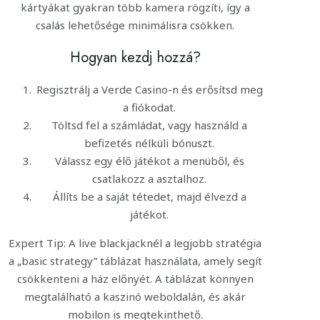
kártyákat gyakran több kamera rögzíti, így a
csalás lehetősége minimálisra csökken.
Hogyan kezdj hozzá?
Regisztrálj a Verde Casino-n és erősítsd meg
a fiókodat.
Töltsd fel a számládat, vagy használd a
befizetés nélküli bónuszt.
Válassz egy élő játékot a menüből, és
csatlakozz a asztalhoz.
Állíts be a saját tétedet, majd élvezd a
játékot.
Expert Tip: A live blackjacknél a legjobb stratégia
a „basic strategy” táblázat használata, amely segít
csökkenteni a ház előnyét. A táblázat könnyen
megtalálható a kaszinó weboldalán, és akár
mobilon is megtekinthető.