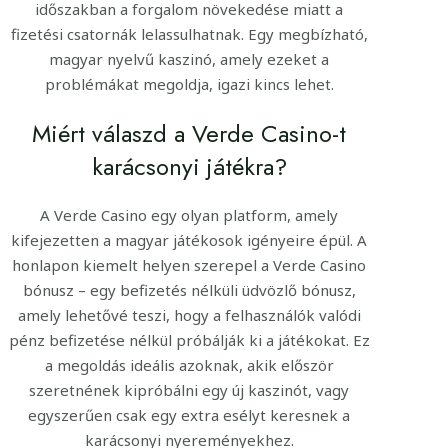
időszakban a forgalom növekedése miatt a
fizetési csatornák lelassulhatnak. Egy megbízható,
magyar nyelvű kaszinó, amely ezeket a
problémákat megoldja, igazi kincs lehet.
Miért válaszd a Verde Casino-t
karácsonyi játékra?
A Verde Casino egy olyan platform, amely
kifejezetten a magyar játékosok igényeire épül. A
honlapon kiemelt helyen szerepel a Verde Casino
bónusz – egy befizetés nélküli üdvözlő bónusz,
amely lehetővé teszi, hogy a felhasználók valódi
pénz befizetése nélkül próbálják ki a játékokat. Ez
a megoldás ideális azoknak, akik először
szeretnének kipróbálni egy új kaszinót, vagy
egyszerűen csak egy extra esélyt keresnek a
karácsonyi nyereményekhez.