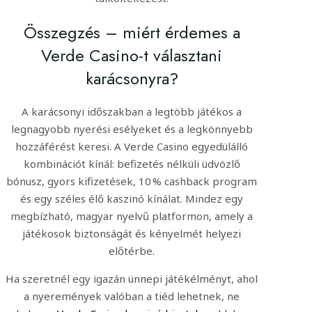
Összegzés – miért érdemes a
Verde Casino-t választani
karácsonyra?
A karácsonyi időszakban a legtöbb játékos a
legnagyobb nyerési esélyeket és a legkönnyebb
hozzáférést keresi. A Verde Casino egyedülálló
kombinációt kínál: befizetés nélküli üdvözlő
bónusz, gyors kifizetések, 10 % cashback program
és egy széles élő kaszinó kínálat. Mindez egy
megbízható, magyar nyelvű platformon, amely a
játékosok biztonságát és kényelmét helyezi
előtérbe.
Ha szeretnél egy igazán ünnepi játékélményt, ahol
a nyeremények valóban a tiéd lehetnek, ne