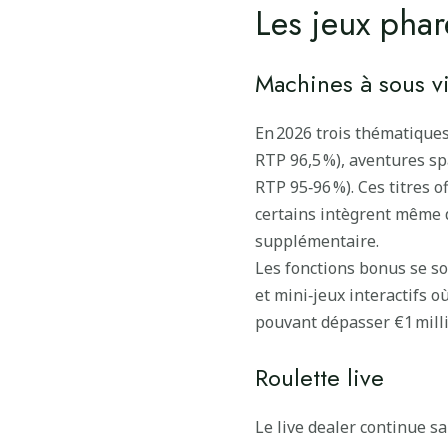
Les jeux phar
Machines à sous v
En 2026 trois thématiques
RTP 96,5 %), aventures spa
RTP 95‑96 %). Ces titres o
certains intègrent même 
supplémentaire.
Les fonctions bonus se so
et mini‑jeux interactifs o
pouvant dépasser €1 mill
Roulette live
Le live dealer continue sa