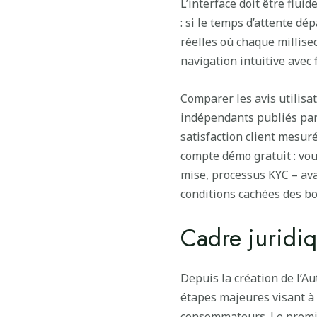
L’interface doit être flu
: si le temps d’attente dé
réelles où chaque millis
navigation intuitive avec 
Comparer les avis utilisat
indépendants publiés par 
satisfaction client mesur
compte démo gratuit : vous
mise, processus KYC – ava
conditions cachées des b
Cadre juridiq
Depuis la création de l’Au
étapes majeures visant à 
consommateurs. Le premie