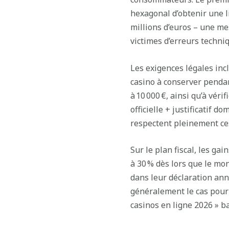
hexagonal d’obtenir une l
millions d’euros – une me
victimes d’erreurs techni
Les exigences légales inc
casino à conserver pendan
à 10 000 €, ainsi qu’à véri
officielle + justificatif
respectent pleinement ces
Sur le plan fiscal, les ga
à 30 % dès lors que le mo
dans leur déclaration annu
généralement le cas pour 
casinos en ligne 2026 » 