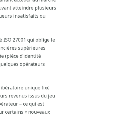
uvant atteindre plusieurs
ueurs insatisfaits ou
 ISO 27001 qui oblige le
ancières supérieures
ée (pièce d’identité
s quelques opérateurs
libératoire unique fixé
eurs revenus issus du jeu
pérateur – ce qui est
ur certains « nouveaux