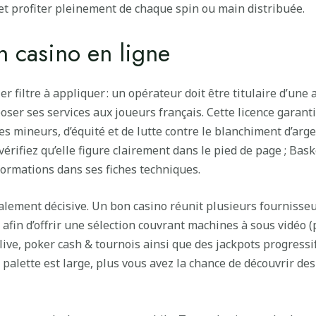
e et profiter pleinement de chaque spin ou main distribuée.
n casino en ligne
er filtre à appliquer : un opérateur doit être titulaire d’une
oser ses services aux joueurs français. Cette licence garanti
es mineurs, d’équité et de lutte contre le blanchiment d’arge
t vérifiez qu’elle figure clairement dans le pied de page ; B
ormations dans ses fiches techniques.
galement décisive. Un bon casino réunit plusieurs fourniss
fin d’offrir une sélection couvrant machines à sous vidéo (p
 live, poker cash & tournois ainsi que des jackpots progres
 palette est large, plus vous avez la chance de découvrir des t