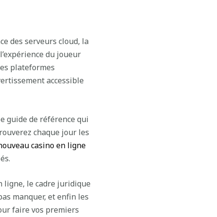
ce des serveurs cloud, la
l’expérience du joueur
 des plateformes
ivertissement accessible
e guide de référence qui
trouverez chaque jour les
nouveau casino en ligne
és.
 ligne, le cadre juridique
pas manquer, et enfin les
our faire vos premiers