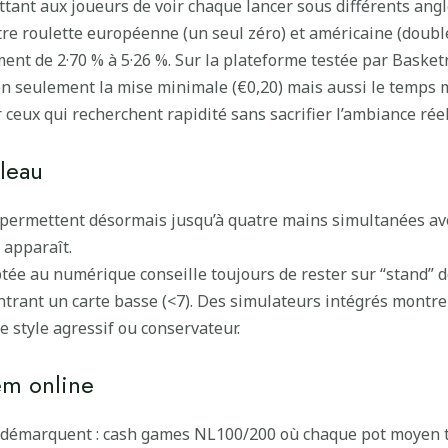
ant aux joueurs de voir chaque lancer sous différents angl
tre roulette européenne (un seul zéro) et américaine (double
nt de 2·70 % à 5·26 %. Sur la plateforme testée par Basket
non seulement la mise minimale (€0,20) mais aussi le temps
 ceux qui recherchent rapidité sans sacrifier l’ambiance réel
bleau
 permettent désormais jusqu’à quatre mains simultanées ave
 apparaît.
tée au numérique conseille toujours de rester sur “stand” dè
trant un carte basse (<7). Des simulateurs intégrés montre
re style agressif ou conservateur.
em online
 démarquent : cash games NL100/200 où chaque pot moyen t