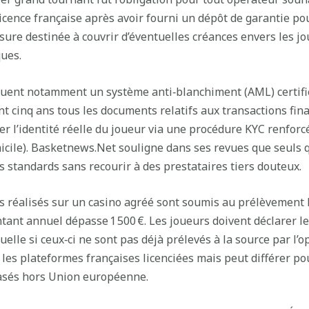
icence française après avoir fourni un dépôt de garantie po
sure destinée à couvrir d’éventuelles créances envers les jo
ques.
luent notamment un système anti‑blanchiment (AML) certifié
t cinq ans tous les documents relatifs aux transactions fin
fier l’identité réelle du joueur via une procédure KYC renforc
 domicile). Basketnews.Net souligne dans ses revues que seul
 standards sans recourir à des prestataires tiers douteux.
ins réalisés sur un casino agréé sont soumis au prélèvement 
ntant annuel dépasse 1 500 €. Les joueurs doivent déclarer l
elle si ceux‑ci ne sont pas déjà prélevés à la source par l’o
les plateformes françaises licenciées mais peut différer po
basés hors Union européenne.