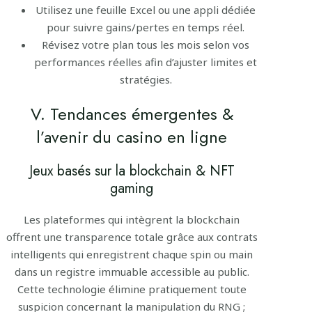
Utilisez une feuille Excel ou une appli dédiée
pour suivre gains/pertes en temps réel.
Révisez votre plan tous les mois selon vos
performances réelles afin d’ajuster limites et
stratégies.
V. Tendances émergentes &
l’avenir du casino en ligne
Jeux basés sur la blockchain & NFT
gaming
Les plateformes qui intègrent la blockchain
offrent une transparence totale grâce aux contrats
intelligents qui enregistrent chaque spin ou main
dans un registre immuable accessible au public.
Cette technologie élimine pratiquement toute
suspicion concernant la manipulation du RNG ;