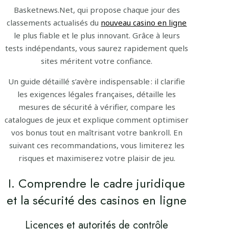
Basketnews.Net, qui propose chaque jour des
classements actualisés du
nouveau casino en ligne
le plus fiable et le plus innovant. Grâce à leurs
tests indépendants, vous saurez rapidement quels
sites méritent votre confiance.
Un guide détaillé s’avère indispensable : il clarifie
les exigences légales françaises, détaille les
mesures de sécurité à vérifier, compare les
catalogues de jeux et explique comment optimiser
vos bonus tout en maîtrisant votre bankroll. En
suivant ces recommandations, vous limiterez les
risques et maximiserez votre plaisir de jeu.
I. Comprendre le cadre juridique
et la sécurité des casinos en ligne
Licences et autorités de contrôle