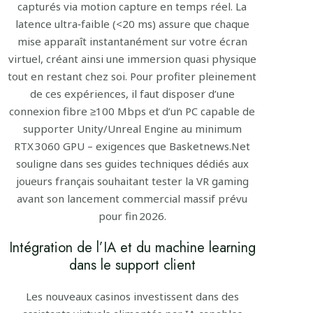
capturés via motion capture en temps réel. La
latence ultra‑faible (<20 ms) assure que chaque
mise apparaît instantanément sur votre écran
virtuel, créant ainsi une immersion quasi physique
tout en restant chez soi. Pour profiter pleinement
de ces expériences, il faut disposer d’une
connexion fibre ≥100 Mbps et d’un PC capable de
supporter Unity/Unreal Engine au minimum
RTX 3060 GPU – exigences que Basketnews.Net
souligne dans ses guides techniques dédiés aux
joueurs français souhaitant tester la VR gaming
avant son lancement commercial massif prévu
pour fin 2026.
Intégration de l’IA et du machine learning
dans le support client
Les nouveaux casinos investissent dans des