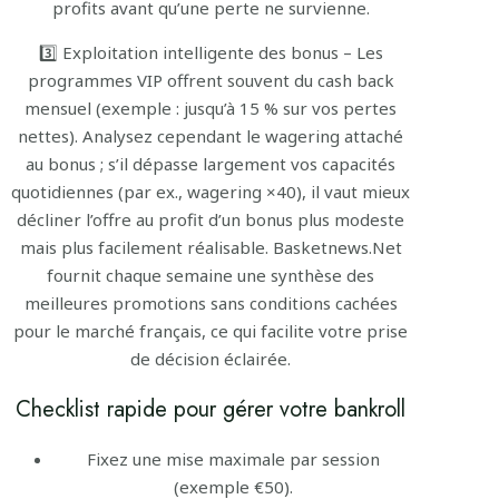
profits avant qu’une perte ne survienne.
3️⃣ Exploitation intelligente des bonus – Les
programmes VIP offrent souvent du cash back
mensuel (exemple : jusqu’à 15 % sur vos pertes
nettes). Analysez cependant le wagering attaché
au bonus ; s’il dépasse largement vos capacités
quotidiennes (par ex., wagering ×40), il vaut mieux
décliner l’offre au profit d’un bonus plus modeste
mais plus facilement réalisable. Basketnews.Net
fournit chaque semaine une synthèse des
meilleures promotions sans conditions cachées
pour le marché français, ce qui facilite votre prise
de décision éclairée.
Checklist rapide pour gérer votre bankroll
Fixez une mise maximale par session
(exemple €50).