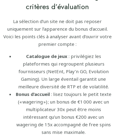
critères d’évaluation
La sélection d’un site ne doit pas reposer
uniquement sur l’apparence du bonus d’accueil.
Voici les points clés à analyser avant d’ouvrir votre
premier compte :
Catalogue de jeux
: privilégiez les
plateformes qui regroupent plusieurs
fournisseurs (NetEnt, Play’n GO, Evolution
Gaming). Un large éventail garantit une
meilleure diversité de RTP et de volatilité.
Bonus d’accueil
: lisez toujours le petit texte
(« wagering ») ; un bonus de €1 000 avec un
multiplicateur 30x peut être moins
intéressant qu’un bonus €200 avec un
wagering de 15x accompagné de free spins
sans mise maximale.