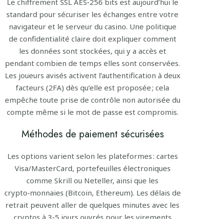
Le chiffrement SSL AES‑256 bits est aujourd’hui le
standard pour sécuriser les échanges entre votre
navigateur et le serveur du casino. Une politique
de confidentialité claire doit expliquer comment
les données sont stockées, qui y a accès et
pendant combien de temps elles sont conservées.
Les joueurs avisés activent l’authentification à deux
facteurs (2FA) dès qu’elle est proposée ; cela
empêche toute prise de contrôle non autorisée du
compte même si le mot de passe est compromis.
Méthodes de paiement sécurisées
Les options varient selon les plateformes : cartes
Visa/MasterCard, portefeuilles électroniques
comme Skrill ou Neteller, ainsi que les
crypto‑monnaies (Bitcoin, Ethereum). Les délais de
retrait peuvent aller de quelques minutes avec les
cryptos à 3‑5 jours ouvrés pour les virements