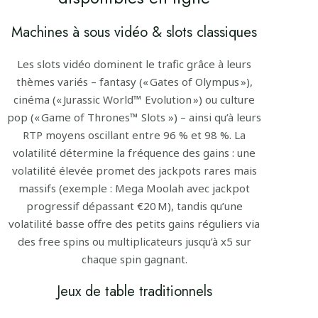
Machines à sous vidéo & slots classiques
Les slots vidéo dominent le trafic grâce à leurs
thèmes variés – fantasy (« Gates of Olympus »),
cinéma (« Jurassic World™ Evolution ») ou culture
pop (« Game of Thrones™ Slots ») – ainsi qu’à leurs
RTP moyens oscillant entre 96 % et 98 %. La
volatilité détermine la fréquence des gains : une
volatilité élevée promet des jackpots rares mais
massifs (exemple : Mega Moolah avec jackpot
progressif dépassant €20 M), tandis qu’une
volatilité basse offre des petits gains réguliers via
des free spins ou multiplicateurs jusqu’à x5 sur
chaque spin gagnant.
Jeux de table traditionnels