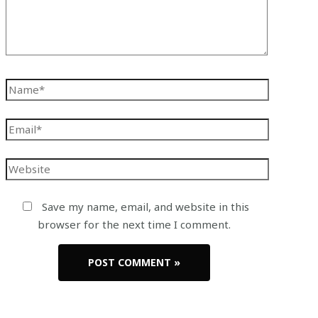
Name*
Email*
Website
Save my name, email, and website in this
browser for the next time I comment.