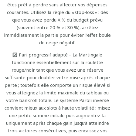
êtes prêt à perdre sans affecter vos dépenses
courantes. Utilisez la règle du « stop‑loss » : dès
que vous avez perdu X % du budget prévu
(souvent entre 20 % et 30 %), arrêtez
immédiatement la partie pour éviter l’effet boule
de neige négatif.
2️⃣ Pari progressif adapté – La Martingale
fonctionne essentiellement sur la roulette
rouge/noir tant que vous avez une réserve
suffisante pour doubler votre mise après chaque
perte ; toutefois elle comporte un risque élevé si
vous atteignez la limite maximale du tableau ou
votre bankroll totale. Le système Paroli inversé
convient mieux aux slots à haute volatilité : misez
une petite somme initiale puis augmentez-la
uniquement après chaque gain jusqu’à atteindre
trois victoires consécutives, puis encaissez vos