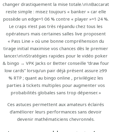
changer drastiquement la mise totale.\n\nBaccarat
reste simple : misez toujours « banker » car elle
possède un edge≈1·06 % contre « player »≈1·24 %.
Le craps n’est pas très répandu chez tous les
opérateurs mais certaines salles live proposent
« Pass Line » où une bonne compréhension du
tirage initial maximise vos chances dès le premier
lancer.\n\nStratégies rapides pour le vidéo poker
& bingo → VPK Jacks or Better conseille “draw four
low cards” lorsqu’un pair déjà présent assure ≥99
% RTP ; quant au bingo online , privilégiez les
parties à tickets multiples pour augmenter vos
probabilités globales sans trop dépenser. »
Ces astuces permettent aux amateurs éclairés
d’améliorer leurs performances sans devoir
devenir mathématiciens chevronnés.