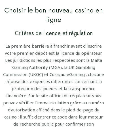
Choisir le bon nouveau casino en
ligne
Critères de licence et régulation
La première barrière à franchir avant d’inscrire
votre premier dépôt est la licence du opérateur.
Les juridictions les plus respectées sont la Malta
Gaming Authority (MGA), la UK Gambling
Commission (UKGC) et Curaçao eGaming ; chacune
impose des exigences différentes concernant la
protection des joueurs et la transparence
financière. Sur le site officiel du régulateur vous
pouvez vérifier l’immatriculation grâce au numéro
d’autorisation affiché dans le pied‑de‑page du
casino : il suffit d’entrer ce code dans leur moteur
de recherche public pour confirmer son