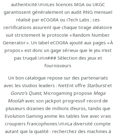
authenticité.\n\nLes licences MGA ou UKGC
garantissent généralement un audit RNG mensuel
réalisé par eCOGRA ou iTech Labs ; ces
certifications assurent que chaque tirage aléatoire
suit strictement le protocole « Random Number
Generator ». Un label eCOGRA ajouté aux pages « À
propos » est donc un gage sérieux que le jeu n’est
pas truqué.\n\n### Sélection des jeux et
fournisseurs
Un bon catalogue repose sur des partenariats
avec les studios leaders : NetEnt offre
Starburst
et
Gonzo’s Quest
, Microgaming propose
Mega
Moolah
avec son jackpot progressif record de
plusieurs dizaines de millions d’euros, tandis que
Evolution Gaming anime les tables live avec vrais
croupiers francophones.\n\nLa diversité compte
autant que la qualité : recherchez des machines à