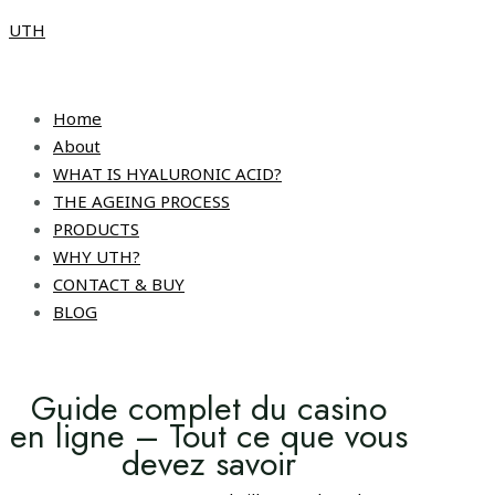
Skip
UTH
to
content
Menu
Home
About
WHAT IS HYALURONIC ACID?
THE AGEING PROCESS
PRODUCTS
WHY UTH?
CONTACT & BUY
BLOG
Guide complet du casino
en ligne – Tout ce que vous
devez savoir