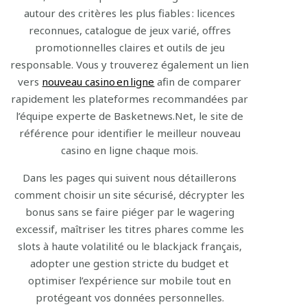
autour des critères les plus fiables : licences
reconnues, catalogue de jeux varié, offres
promotionnelles claires et outils de jeu
responsable. Vous y trouverez également un lien
vers
nouveau casino en ligne
afin de comparer
rapidement les plateformes recommandées par
l’équipe experte de Basketnews.Net, le site de
référence pour identifier le meilleur nouveau
casino en ligne chaque mois.
Dans les pages qui suivent nous détaillerons
comment choisir un site sécurisé, décrypter les
bonus sans se faire piéger par le wagering
excessif, maîtriser les titres phares comme les
slots à haute volatilité ou le blackjack français,
adopter une gestion stricte du budget et
optimiser l’expérience sur mobile tout en
protégeant vos données personnelles.