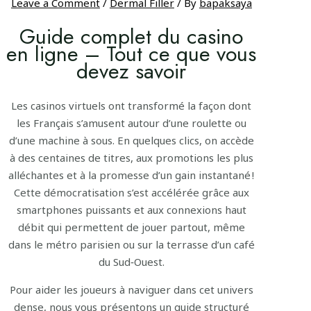
Leave a Comment
/
Dermal Filler
/ By
bapaksaya
Guide complet du casino
en ligne – Tout ce que vous
devez savoir
Les casinos virtuels ont transformé la façon dont
les Français s’amusent autour d’une roulette ou
d’une machine à sous. En quelques clics, on accède
à des centaines de titres, aux promotions les plus
alléchantes et à la promesse d’un gain instantané !
Cette démocratisation s’est accélérée grâce aux
smartphones puissants et aux connexions haut
débit qui permettent de jouer partout, même
dans le métro parisien ou sur la terrasse d’un café
du Sud‑Ouest.
Pour aider les joueurs à naviguer dans cet univers
dense, nous vous présentons un guide structuré