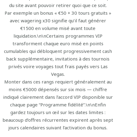
du site avant pouvoir retirer quoi que ce soit.
Par exemple un bonus « €50 + 30 tours gratuits »
avec wagering x30 signifie qu’il faut générer
€1500 en volume misé avant toute
liquidation.\n\nCertains programmes VIP
transforment chaque euro misé en points
cumulables qui débloquent progressivement cash
back supplémentaire, invitations à des tournois
privés voire voyages tout frais payés vers Las
Vegas.
Monter dans ces rangs requiert généralement au
moins €5000 dépensés sur six mois — chiffre
indiqué clairement dans l’accord VIP disponible sur
chaque page “Programme fidélité”.\n\nEnfin
gardez toujours un œil sur les dates limites :
beaucoup d’offres récurrentes expirent après sept
jours calendaires suivant l’activation du bonus.