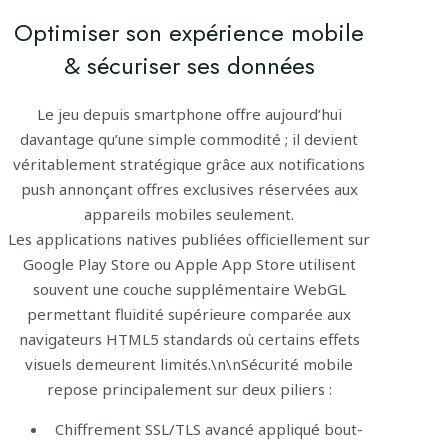
Optimiser son expérience mobile
& sécuriser ses données
Le jeu depuis smartphone offre aujourd’hui
davantage qu’une simple commodité ; il devient
véritablement stratégique grâce aux notifications
push annonçant offres exclusives réservées aux
appareils mobiles seulement.
Les applications natives publiées officiellement sur
Google Play Store ou Apple App Store utilisent
souvent une couche supplémentaire WebGL
permettant fluidité supérieure comparée aux
navigateurs HTML5 standards où certains effets
visuels demeurent limités.\n\nSécurité mobile
repose principalement sur deux piliers :
Chiffrement SSL/TLS avancé appliqué bout­