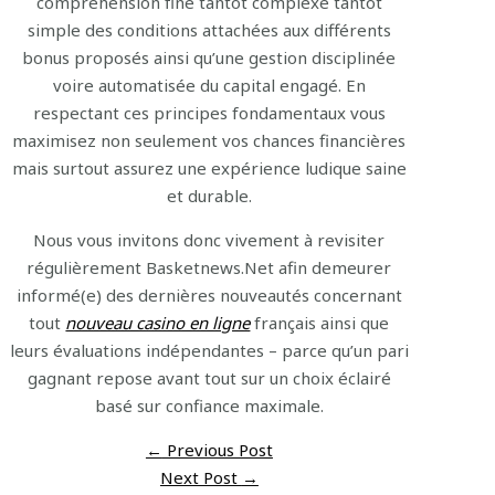
compréhension fine tantôt complexe tantôt
simple des conditions attachées aux différents
bonus proposés ainsi qu’une gestion disciplinée
voire automatisée du capital engagé.​ En
respectant ces principes fondamentaux vous
maximisez non seulement vos chances financières
mais surtout assurez une expérience ludique saine
et durable.​
Nous vous invitons donc vivement à revisiter
régulièrement Basketnews.Net afin demeurer
informé(e) des dernières nouveautés concernant
tout
nouveau casino en ligne
français ainsi que
leurs évaluations indépendantes – parce qu’un pari
gagnant repose avant tout sur un choix éclairé
basé sur confiance maximale.​
Post
←
Previous Post
navigation
Next Post
→