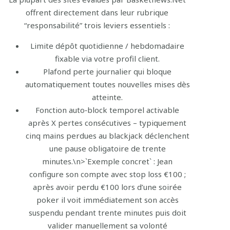
offrent directement dans leur rubrique
“responsabilité” trois leviers essentiels :
Limite dépôt quotidienne / hebdomadaire
fixable via votre profil client.
Plafond perte journalier qui bloque
automatiquement toutes nouvelles mises dès
atteinte.
Fonction auto‑block temporel activable
après X pertes consécutives – typiquement
cinq mains perdues au blackjack déclenchent
une pause obligatoire de trente
minutes.\n>`Exemple concret` : Jean
configure son compte avec stop loss €100 ;
après avoir perdu €100 lors d’une soirée
poker il voit immédiatement son accès
suspendu pendant trente minutes puis doit
valider manuellement sa volonté