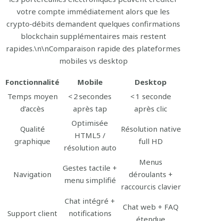
votre compte immédiatement alors que les
crypto‑débits demandent quelques confirmations
blockchain supplémentaires mais restent
rapides.\n\nComparaison rapide des plateformes
mobiles vs desktop
Fonctionnalité
Mobile
Desktop
Temps moyen
< 2 secondes
< 1 seconde
d’accès
après tap
après clic
Optimisée
Qualité
Résolution native
HTML5 /
graphique
full HD
résolution auto
Menus
Gestes tactile +
Navigation
déroulants +
menu simplifié
raccourcis clavier
Chat intégré +
Chat web + FAQ
Support client
notifications
étendue