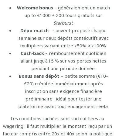
Welcome bonus
– généralement un match
up to €1000 + 200 tours gratuits sur
Starburst
.
Dépo‑match
– souvent proposé chaque
semaine sur deux dépôts consécutifs avec
multipliers variant entre x50% и x100%.
Cash‑back
– remboursement quotidien
allant jusqu’à 15 % sur vos pertes nettes
pendant une période donnée.
Bonus sans dépôt
– petite somme (€10–
€20) créditée immédiatement après
inscription sans exigence financière
préliminaire ; idéal pour tester une
plateforme avant tout engagement réel.«
Les conditions cachées sont surtout liées au
wagering : il faut multiplier le montant reçu par un
facteur compris entre 20x et 40x selon la politique