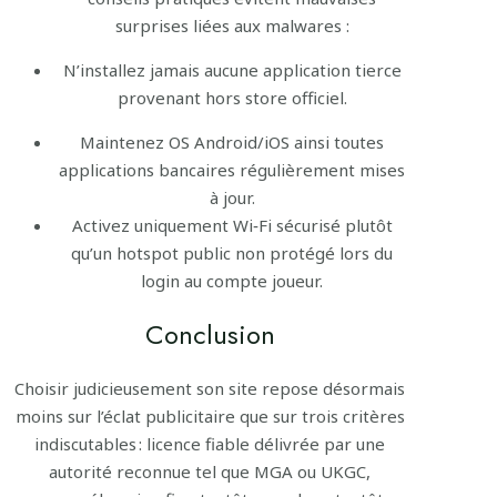
surprises liées aux malwares :
N’installez jamais aucune application tierce
provenant hors store officiel.
Maintenez OS Android/iOS ainsi toutes
applications bancaires régulièrement mises
à jour.
Activez uniquement Wi‑Fi sécurisé plutôt
qu’un hotspot public non protégé lors du
login au compte joueur.
Conclusion
Choisir judicieusement son site repose désormais
moins sur l’éclat publicitaire que sur trois critères
indiscutables : licence fiable délivrée par une
autorité reconnue tel que MGA ou UKGC,