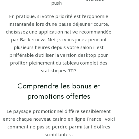
push
En pratique, si votre priorité est l’ergonomie
instantanée lors d’une pause déjeuner courte,
choisissez une application native recommandée
par Basketnews.Net ; si vous jouez pendant
plusieurs heures depuis votre salon il est
préférable d’utiliser la version desktop pour
profiter pleinement du tableau complet des
statistiques RTP.
Comprendre les bonus et
promotions offertes
Le paysage promotionnel diffère sensiblement
entre chaque nouveau casino en ligne France ; voici
comment ne pas se perdre parmi tant d’offres
scintillantes :