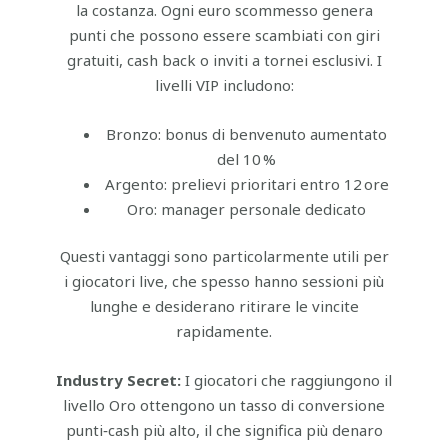
la costanza. Ogni euro scommesso genera
punti che possono essere scambiati con giri
gratuiti, cash back o inviti a tornei esclusivi. I
livelli VIP includono:
Bronzo: bonus di benvenuto aumentato
del 10 %
Argento: prelievi prioritari entro 12 ore
Oro: manager personale dedicato
Questi vantaggi sono particolarmente utili per
i giocatori live, che spesso hanno sessioni più
lunghe e desiderano ritirare le vincite
rapidamente.
Industry Secret:
I giocatori che raggiungono il
livello Oro ottengono un tasso di conversione
punti‑cash più alto, il che significa più denaro