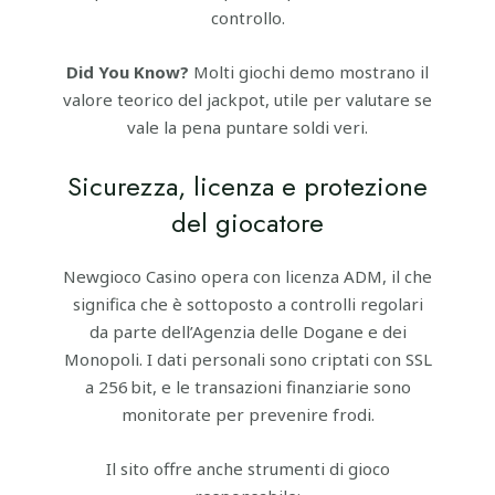
controllo.
Did You Know?
Molti giochi demo mostrano il
valore teorico del jackpot, utile per valutare se
vale la pena puntare soldi veri.
Sicurezza, licenza e protezione
del giocatore
Newgioco Casino opera con licenza ADM, il che
significa che è sottoposto a controlli regolari
da parte dell’Agenzia delle Dogane e dei
Monopoli. I dati personali sono criptati con SSL
a 256 bit, e le transazioni finanziarie sono
monitorate per prevenire frodi.
Il sito offre anche strumenti di gioco