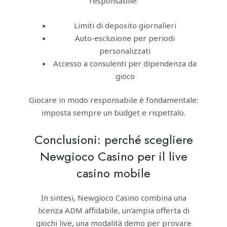
responsabile:
Limiti di deposito giornalieri
Auto‑esclusione per periodi
personalizzati
Accesso a consulenti per dipendenza da
gioco
Giocare in modo responsabile è fondamentale:
imposta sempre un budget e rispettalo.
Conclusioni: perché scegliere
Newgioco Casino per il live
casino mobile
In sintesi, Newgioco Casino combina una
licenza ADM affidabile, un’ampia offerta di
giochi live, una modalità demo per provare