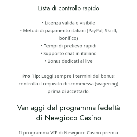
Lista di controllo rapido
• Licenza valida e visibile
• Metodi di pagamento italiani (PayPal, Skrill,
bonifico)
• Tempi di prelievo rapidi
• Supporto chat in italiano
• Bonus dedicati al live
Pro Tip:
Leggi sempre i termini del bonus;
controlla il requisito di scommessa (wagering)
prima di accettarlo.
Vantaggi del programma fedeltà
di Newgioco Casino
Il programma VIP di Newgioco Casino premia