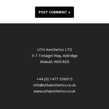
UTH Aesthetics LTD
5-7 Tintagel Way, Aldridge
Walsall, WS9 8ER
+44 (0) 1477 536015
info@uthaesthetics.co.uk
www.uthaesthetics.co.uk