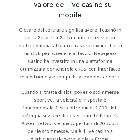
Il valore del live casino su
mobile
Giocare dal cellulare significa avere il casinò in
tasca 24 ore su 24. Non importa se sei in
metropolitana, al bar o a casa sul divano: basta
un click per accedere al tavolo. Newgioco
Casino ha investito in una piattaforma
ottimizzata per Android e iOS, con interfacce
touch‑friendly e tempi di caricamento ridotti.
Quando si tratta di slot, poker o scommesse
sportive, la velocità di risposta è
fondamentale. Il sito offre più di 2.200 slot,
un’ampia sezione di poker tramite People’s
Poker Network e una copertura di 20 sport
per le scommesse. Ma è il live casino a
distinguere davvero la piattaforma: