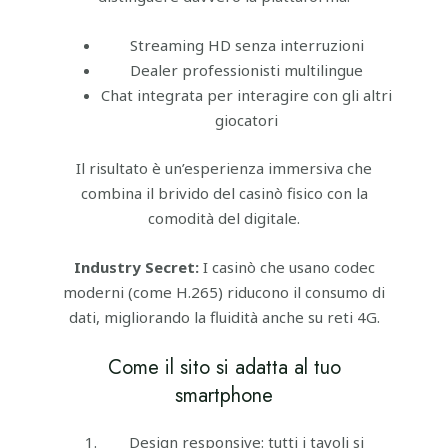
Streaming HD senza interruzioni
Dealer professionisti multilingue
Chat integrata per interagire con gli altri
giocatori
Il risultato è un’esperienza immersiva che
combina il brivido del casinò fisico con la
comodità del digitale.
Industry Secret:
I casinò che usano codec
moderni (come H.265) riducono il consumo di
dati, migliorando la fluidità anche su reti 4G.
Come il sito si adatta al tuo
smartphone
Design responsive: tutti i tavoli si