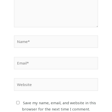
Save my name, email, and website in this
browser for the next time I comment.