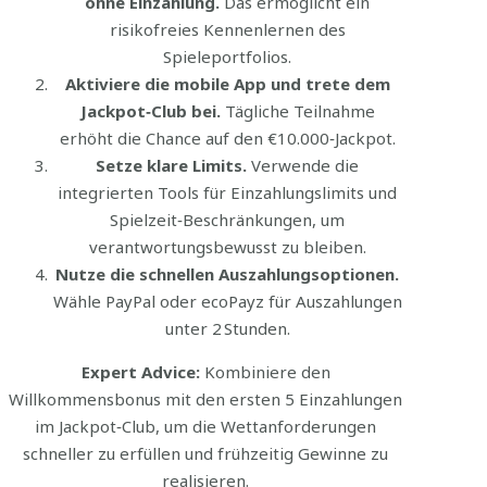
ohne Einzahlung.
Das ermöglicht ein
risikofreies Kennenlernen des
Spieleportfolios.
Aktiviere die mobile App und trete dem
Jackpot‑Club bei.
Tägliche Teilnahme
erhöht die Chance auf den €10.000‑Jackpot.
Setze klare Limits.
Verwende die
integrierten Tools für Einzahlungslimits und
Spielzeit‑Beschränkungen, um
verantwortungsbewusst zu bleiben.
Nutze die schnellen Auszahlungsoptionen.
Wähle PayPal oder ecoPayz für Auszahlungen
unter 2 Stunden.
Expert Advice:
Kombiniere den
Willkommensbonus mit den ersten 5 Einzahlungen
im Jackpot‑Club, um die Wettanforderungen
schneller zu erfüllen und frühzeitig Gewinne zu
realisieren.