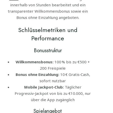
innerhalb von Stunden bearbeitet und ein
transparenter Willkommensbonus sowie ein
Bonus ohne Einzahlung angeboten.
Schlüsselmetriken und
Performance
Bonusstruktur
Willkommensbonus:
100 % bis zu €500 +
200 Freispiele
Bonus ohne Einzahlung:
10 € Gratis‑Cash,
sofort nutzbar
Mobile Jackpot‑Club:
Täglicher
Progressiv‑Jackpot von bis zu €10.000, nur
über die App zugänglich
Spielangebot