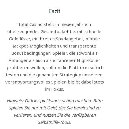
Fazit
Total Casino stellt im neuen Jahr ein
überzeugendes Gesamtpaket bereit: schnelle
Geldflüsse, ein breites Spielangebot, mobile
Jackpot‑Möglichkeiten und transparente
Bonusbedingungen. Spieler, die sowohl als
Anfänger als auch als erfahrener High‑Roller
profitieren wollen, sollten die Plattform sofort
testen und die genannten Strategien umsetzen.
Verantwortungsvolles Spielen bleibt dabei stets
im Fokus.
Hinweis: Glücksspiel kann süchtig machen. Bitte
spielen Sie nur mit Geld, das Sie bereit sind zu
verlieren, und nutzen Sie die verfügbaren
Selbsthilfe‑Tools.