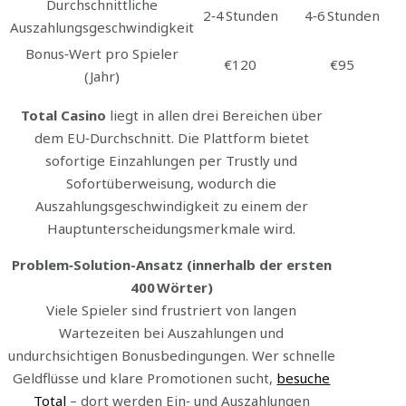
Durchschnittliche
2‑4 Stunden
4‑6 Stunden
Auszahlungsgeschwindigkeit
Bonus‑Wert pro Spieler
€120
€95
(Jahr)
Total Casino
liegt in allen drei Bereichen über
dem EU‑Durchschnitt. Die Plattform bietet
sofortige Einzahlungen per Trustly und
Sofortüberweisung, wodurch die
Auszahlungsgeschwindigkeit zu einem der
Hauptunterscheidungsmerkmale wird.
Problem‑Solution-Ansatz (innerhalb der ersten
400 Wörter)
Viele Spieler sind frustriert von langen
Wartezeiten bei Auszahlungen und
undurchsichtigen Bonusbedingungen. Wer schnelle
Geldflüsse und klare Promotionen sucht,
besuche
Total
– dort werden Ein‑ und Auszahlungen