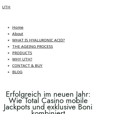
Skip
UTH
to
content
Menu
Home
About
WHAT IS HYALURONIC ACID?
THE AGEING PROCESS
PRODUCTS
WHY UTH?
CONTACT & BUY
BLOG
Erfolgreich im neuen Jahr:
Wie Total Casino mobile
Jackpots und exklusive Boni
kombiniert