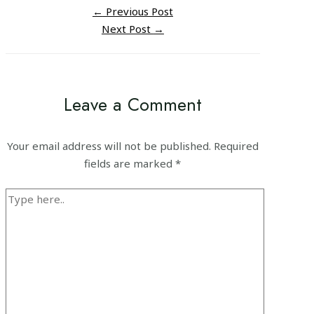
Post
←
Previous Post
navigation
Next Post
→
Leave a Comment
Your email address will not be published.
Required
fields are marked
*
Type
here..