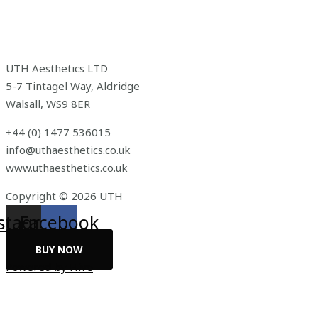
UTH Aesthetics LTD
5-7 Tintagel Way, Aldridge
Walsall, WS9 8ER
+44 (0) 1477 536015
info@uthaesthetics.co.uk
www.uthaesthetics.co.uk
Copyright © 2026 UTH
stagram
Facebook
BUY NOW
Powered by Hive