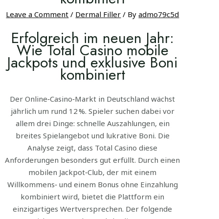
Leave a Comment
/
Dermal Filler
/ By
admo79c5d
Erfolgreich im neuen Jahr:
Wie Total Casino mobile
Jackpots und exklusive Boni
kombiniert
Der Online‑Casino‑Markt in Deutschland wächst
jährlich um rund 12 %. Spieler suchen dabei vor
allem drei Dinge: schnelle Auszahlungen, ein
breites Spielangebot und lukrative Boni. Die
Analyse zeigt, dass Total Casino diese
Anforderungen besonders gut erfüllt. Durch einen
mobilen Jackpot‑Club, der mit einem
Willkommens‑ und einem Bonus ohne Einzahlung
kombiniert wird, bietet die Plattform ein
einzigartiges Wertversprechen. Der folgende