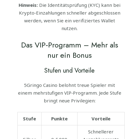
Hinweis:
Die Identitätsprüfung (KYC) kann bei
Krypto‑Einzahlungen schneller abgeschlossen
werden, wenn Sie ein verifiziertes Wallet
nutzen.
Das VIP‑Programm – Mehr als
nur ein Bonus
Stufen und Vorteile
5Gringo Casino belohnt treue Spieler mit
einem mehrstufigen VIP‑Programm. Jede Stufe
bringt neue Privilegien:
Stufe
Punkte
Vorteile
Schnellerer