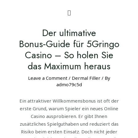
Der ultimative
Bonus‑Guide für 5Gringo
Casino – So holen Sie
das Maximum heraus
Leave a Comment
/
Dermal Filler
/ By
admo79c5d
Ein attraktiver Willkommensbonus ist oft der
erste Grund, warum Spieler ein neues Online
Casino ausprobieren. Er gibt Ihnen
zusätzliches Spielguthaben und reduziert das
Risiko beim ersten Einsatz. Doch nicht jeder