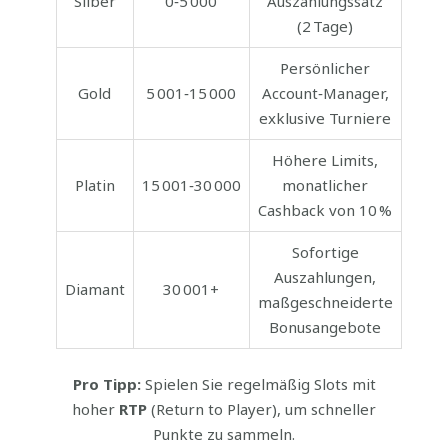
Silber
0‑5 000
Auszahlungssatz
(2 Tage)
Persönlicher
Gold
5 001‑15 000
Account‑Manager,
exklusive Turniere
Höhere Limits,
Platin
15 001‑30 000
monatlicher
Cashback von 10 %
Sofortige
Auszahlungen,
Diamant
30 001+
maßgeschneiderte
Bonusangebote
Pro Tipp:
Spielen Sie regelmäßig Slots mit
hoher
RTP
(Return to Player), um schneller
Punkte zu sammeln.