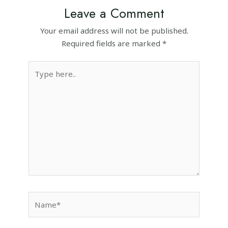
Leave a Comment
Your email address will not be published.
Required fields are marked
*