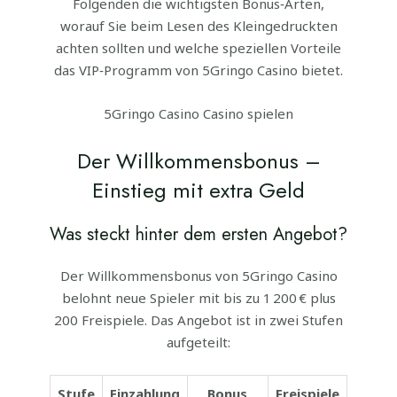
Folgenden die wichtigsten Bonus‑Arten,
worauf Sie beim Lesen des Kleingedruckten
achten sollten und welche speziellen Vorteile
das VIP‑Programm von 5Gringo Casino bietet.
5Gringo Casino Casino spielen
Der Willkommensbonus –
Einstieg mit extra Geld
Was steckt hinter dem ersten Angebot?
Der Willkommensbonus von 5Gringo Casino
belohnt neue Spieler mit bis zu 1 200 € plus
200 Freispiele. Das Angebot ist in zwei Stufen
aufgeteilt:
Stufe
Einzahlung
Bonus
Freispiele