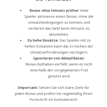
Bonus ohne Umsatz prüfen:
Viele
Spieler aktivieren einen Bonus, ohne die
Umsatzbedingungen zu kennen, und
verlieren das Geld beim Versuch, es
abzuheben.
Zu hohe Einsätze:
Das Spielen mit zu
hohen Einsätzen kann das Erreichen der
Umsatzanforderungen verzögern.
Ignorieren von Ablaufdaten:
Bonus‑Guthaben verfällt, wenn es nicht
innerhalb der vorgegebenen Frist
genutzt wird.
Important:
Setzen Sie sich klare Ziele für
jeden Bonus und prüfen Sie regelmäßig Ihren
Fortschritt im Kontobereich.