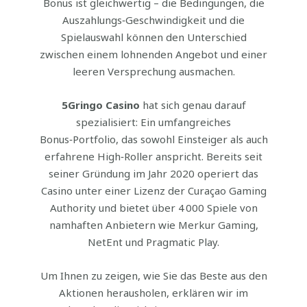
Bonus ist gleichwertig – die Bedingungen, die
Auszahlungs‑Geschwindigkeit und die
Spielauswahl können den Unterschied
zwischen einem lohnenden Angebot und einer
leeren Versprechung ausmachen.
5Gringo Casino
hat sich genau darauf
spezialisiert: Ein umfangreiches
Bonus‑Portfolio, das sowohl Einsteiger als auch
erfahrene High‑Roller anspricht. Bereits seit
seiner Gründung im Jahr 2020 operiert das
Casino unter einer Lizenz der Curaçao Gaming
Authority und bietet über 4 000 Spiele von
namhaften Anbietern wie Merkur Gaming,
NetEnt und Pragmatic Play.
Um Ihnen zu zeigen, wie Sie das Beste aus den
Aktionen herausholen, erklären wir im