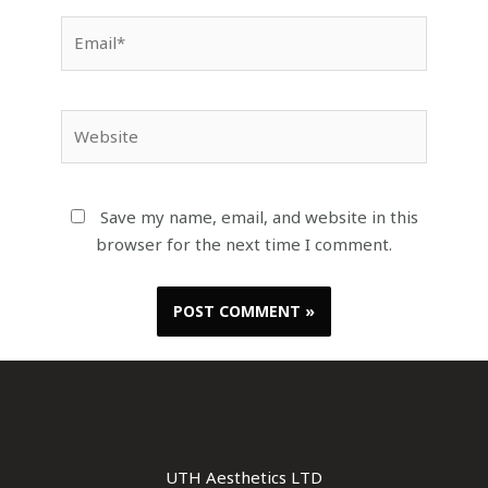
Save my name, email, and website in this
browser for the next time I comment.
UTH Aesthetics LTD