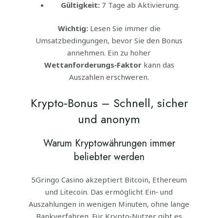
Gültigkeit:
7 Tage ab Aktivierung.
Wichtig:
Lesen Sie immer die
Umsatzbedingungen, bevor Sie den Bonus
annehmen. Ein zu hoher
Wettanforderungs‑Faktor
kann das
Auszahlen erschweren.
Krypto‑Bonus – Schnell, sicher
und anonym
Warum Kryptowährungen immer
beliebter werden
5Gringo Casino akzeptiert Bitcoin, Ethereum
und Litecoin. Das ermöglicht Ein‑ und
Auszahlungen in wenigen Minuten, ohne lange
Bankverfahren. Für Krypto‑Nutzer gibt es