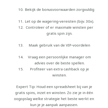
Bekijk de bonusvoorwaarden zorgvuldig
Let op de wagering‑vereisten (bijv. 30x).
Controleer of er maximale winsten per
gratis spin zijn.
Maak gebruik van de VIP‑voordelen
Vraag een persoonlijke manager om
advies over de beste spellen.
Profiteer van extra cashback op je
winsten.
Expert Tip: Houd een spreadsheet bij van je
gratis spins, inzet en winsten. Zo zie je in één
oogopslag welke strategie het beste werkt en
kun je je aanpak aanpassen.