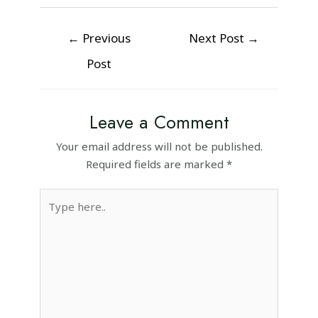
←
Previous
Next Post
→
Post
Leave a Comment
Your email address will not be published.
Required fields are marked
*