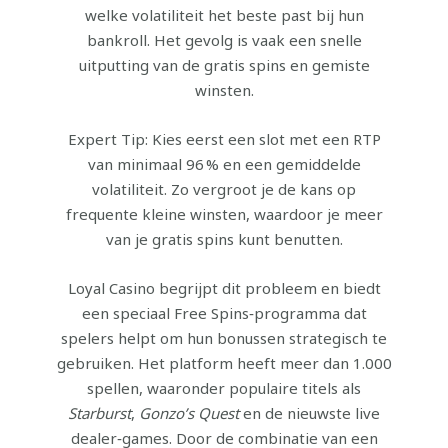
welke volatiliteit het beste past bij hun
bankroll. Het gevolg is vaak een snelle
uitputting van de gratis spins en gemiste
winsten.
Expert Tip: Kies eerst een slot met een RTP
van minimaal 96 % en een gemiddelde
volatiliteit. Zo vergroot je de kans op
frequente kleine winsten, waardoor je meer
van je gratis spins kunt benutten.
Loyal Casino begrijpt dit probleem en biedt
een speciaal Free Spins‑programma dat
spelers helpt om hun bonussen strategisch te
gebruiken. Het platform heeft meer dan 1.000
spellen, waaronder populaire titels als
Starburst
,
Gonzo’s Quest
en de nieuwste live
dealer‑games. Door de combinatie van een