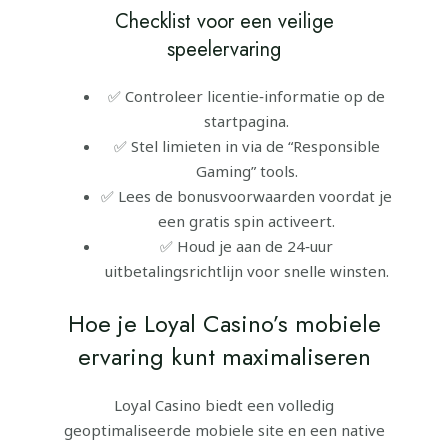
Checklist voor een veilige
speelervaring
✅ Controleer licentie‑informatie op de
startpagina.
✅ Stel limieten in via de “Responsible
Gaming” tools.
✅ Lees de bonusvoorwaarden voordat je
een gratis spin activeert.
✅ Houd je aan de 24‑uur
uitbetalingsrichtlijn voor snelle winsten.
Hoe je Loyal Casino’s mobiele
ervaring kunt maximaliseren
Loyal Casino biedt een volledig
geoptimaliseerde mobiele site en een native