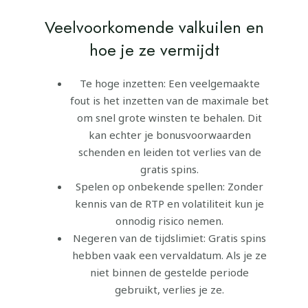
Veelvoorkomende valkuilen en
hoe je ze vermijdt
Te hoge inzetten: Een veelgemaakte
fout is het inzetten van de maximale bet
om snel grote winsten te behalen. Dit
kan echter je bonusvoorwaarden
schenden en leiden tot verlies van de
gratis spins.
Spelen op onbekende spellen: Zonder
kennis van de RTP en volatiliteit kun je
onnodig risico nemen.
Negeren van de tijdslimiet: Gratis spins
hebben vaak een vervaldatum. Als je ze
niet binnen de gestelde periode
gebruikt, verlies je ze.