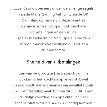
Loyal Casino opereert onder de strenge regels
van de Malta Gaming Authority en de UK
Gambling Commission. Deze licenties
garanderen eerlijk spel, betrouwbare
uitbetalingen en een solide
spelersbescherming. Voor spelers die zich
zorgen maken over veiligheid, is dit een
cruciale factor.
Snelheid van uitbetalingen
Een van de grootste frustraties bij online
gokken is het wachten op je winst. Loyal
Casino biedt snelle opnames via e‑wallets zoals
Skrill en Neteller, vaak binnen 24 uur. Dit is een
duidelijk voordeel ten opzichte van veel
andere platforms die 48‑72 uur nodig hebben.