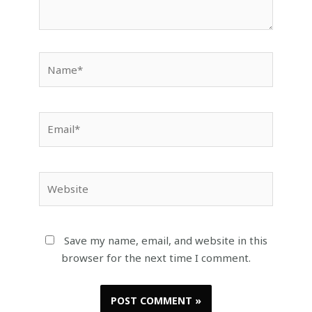
Save my name, email, and website in this
browser for the next time I comment.