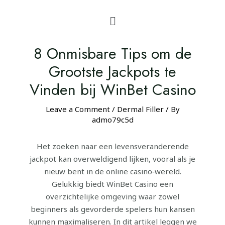
8 Onmisbare Tips om de
Grootste Jackpots te
Vinden bij WinBet Casino
Leave a Comment
/
Dermal Filler
/ By
admo79c5d
Het zoeken naar een levensveranderende
jackpot kan overweldigend lijken, vooral als je
nieuw bent in de online casino‑wereld.
Gelukkig biedt WinBet Casino een
overzichtelijke omgeving waar zowel
beginners als gevorderde spelers hun kansen
kunnen maximaliseren. In dit artikel leggen we