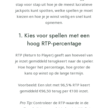
stap voor stap uit hoe je de meest lucratieve
jackpots kunt spotten, welke spellen je moet
kiezen en hoe je je winst veilig en snel kunt
opnemen.
1. Kies voor spellen met een
hoog RTP‑percentage
RTP (Return to Player) geeft aan hoeveel van
je inzet gemiddeld terugkeert naar de speler.
Hoe hoger het percentage, hoe groter de
kans op winst op de lange termijn.
Voorbeeld: Een slot met 96,5 % RTP keert
gemiddeld €96,50 terug per €100 inzet.
Pro Tip:
Controleer de RTP‑waarde in de