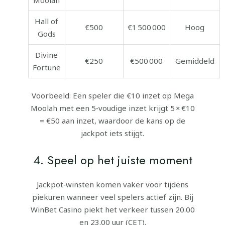
Hall of
€500
€1 500 000
Hoog
Gods
Divine
€250
€500 000
Gemiddeld
Fortune
Voorbeeld: Een speler die €10 inzet op Mega
Moolah met een 5‑voudige inzet krijgt 5 × €10
= €50 aan inzet, waardoor de kans op de
jackpot iets stijgt.
4. Speel op het juiste moment
Jackpot‑winsten komen vaker voor tijdens
piekuren wanneer veel spelers actief zijn. Bij
WinBet Casino piekt het verkeer tussen 20.00
en 23.00 uur (CET).