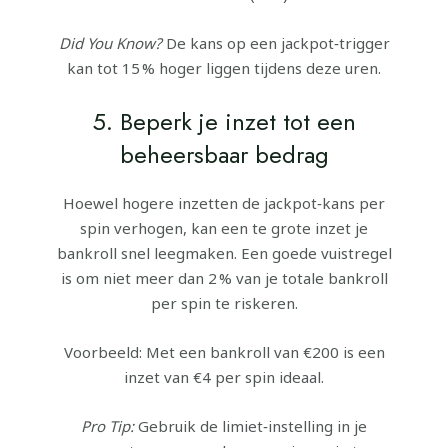
Did You Know?
De kans op een jackpot‑trigger
kan tot 15 % hoger liggen tijdens deze uren.
5. Beperk je inzet tot een
beheersbaar bedrag
Hoewel hogere inzetten de jackpot‑kans per
spin verhogen, kan een te grote inzet je
bankroll snel leegmaken. Een goede vuistregel
is om niet meer dan 2 % van je totale bankroll
per spin te riskeren.
Voorbeeld: Met een bankroll van €200 is een
inzet van €4 per spin ideaal.
Pro Tip:
Gebruik de limiet‑instelling in je