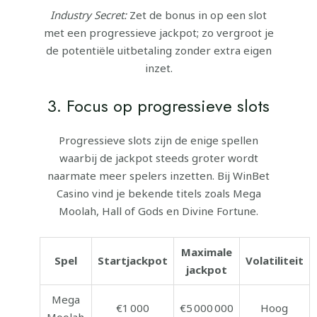
Industry Secret:
Zet de bonus in op een slot
met een progressieve jackpot; zo vergroot je
de potentiële uitbetaling zonder extra eigen
inzet.
3. Focus op progressieve slots
Progressieve slots zijn de enige spellen
waarbij de jackpot steeds groter wordt
naarmate meer spelers inzetten. Bij WinBet
Casino vind je bekende titels zoals Mega
Moolah, Hall of Gods en Divine Fortune.
Maximale
Spel
Startjackpot
Volatiliteit
jackpot
Mega
€1 000
€5 000 000
Hoog
Moolah