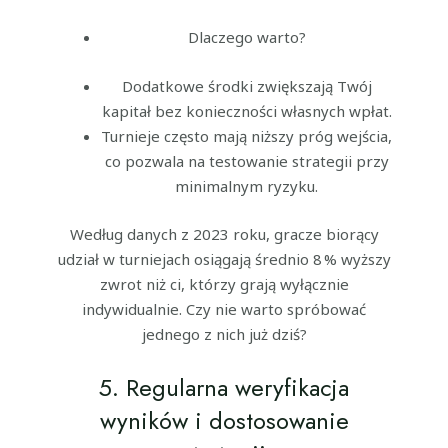
Dlaczego warto?
Dodatkowe środki zwiększają Twój
kapitał bez konieczności własnych wpłat.
Turnieje często mają niższy próg wejścia,
co pozwala na testowanie strategii przy
minimalnym ryzyku.
Według danych z 2023 roku, gracze biorący
udział w turniejach osiągają średnio 8 % wyższy
zwrot niż ci, którzy grają wyłącznie
indywidualnie. Czy nie warto spróbować
jednego z nich już dziś?
5. Regularna weryfikacja
wyników i dostosowanie