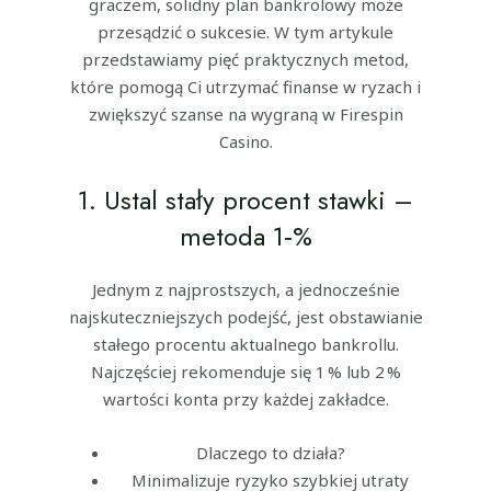
graczem, solidny plan bankrolowy może
przesądzić o sukcesie. W tym artykule
przedstawiamy pięć praktycznych metod,
które pomogą Ci utrzymać finanse w ryzach i
zwiększyć szanse na wygraną w Firespin
Casino.
1. Ustal stały procent stawki –
metoda 1‑%
Jednym z najprostszych, a jednocześnie
najskuteczniejszych podejść, jest obstawianie
stałego procentu aktualnego bankrollu.
Najczęściej rekomenduje się 1 % lub 2 %
wartości konta przy każdej zakładce.
Dlaczego to działa?
Minimalizuje ryzyko szybkiej utraty