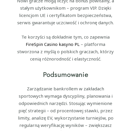
Nowi gracze mogą liczyć na bonus powitalny, a
stałym użytkownikom – program VIP. Dzięki
licencjom UE i certyfikatom bezpieczeństwa,
serwis gwarantuje uczciwość i ochronę danych.
Te korzyści są dokładnie tym, co zapewnia
FireSpin Casino kasyno PL
– platforma
stworzona z myślą o polskich graczach, którzy
cenią różnorodność i elastyczność.
Podsumowanie
Zarządzanie bankrollem w zakładach
sportowych wymaga dyscypliny, planowania i
odpowiednich narzędzi. Stosując wymienione
pięć strategii – od procentowej stawki, przez
limity, analizę EV, wykorzystanie turniejów, po
regularną weryfikację wyników – zwiększasz