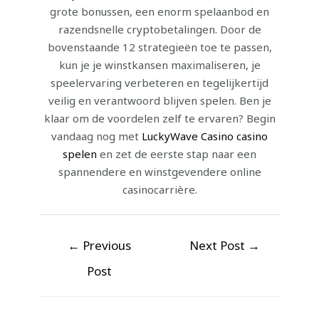
grote bonussen, een enorm spelaanbod en
razendsnelle cryptobetalingen. Door de
bovenstaande 12 strategieën toe te passen,
kun je je winstkansen maximaliseren, je
speelervaring verbeteren en tegelijkertijd
veilig en verantwoord blijven spelen. Ben je
klaar om de voordelen zelf te ervaren? Begin
vandaag nog met
LuckyWave Casino casino
spelen
en zet de eerste stap naar een
spannendere en winstgevendere online
casinocarrière.
←
Previous
Next Post
→
Post