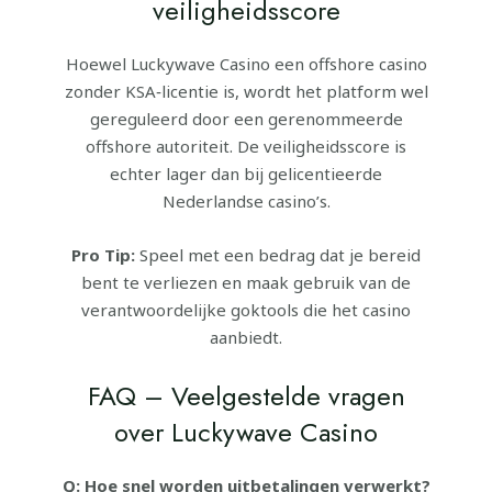
veiligheidsscore
Hoewel Luckywave Casino een offshore casino
zonder KSA‑licentie is, wordt het platform wel
gereguleerd door een gerenommeerde
offshore autoriteit. De veiligheidsscore is
echter lager dan bij gelicentieerde
Nederlandse casino’s.
Pro Tip:
Speel met een bedrag dat je bereid
bent te verliezen en maak gebruik van de
verantwoordelijke goktools die het casino
aanbiedt.
FAQ – Veelgestelde vragen
over Luckywave Casino
Q: Hoe snel worden uitbetalingen verwerkt?