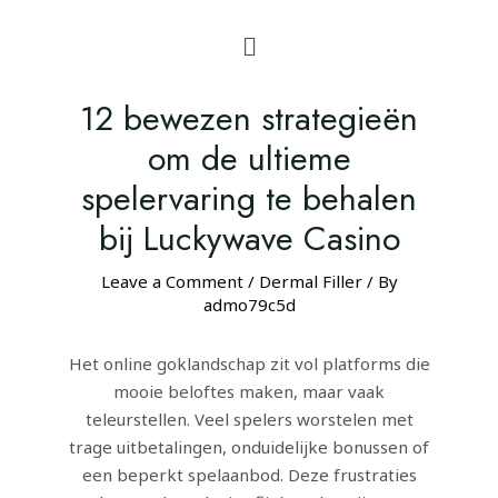
12 bewezen strategieën
om de ultieme
spelervaring te behalen
bij Luckywave Casino
Leave a Comment
/
Dermal Filler
/ By
admo79c5d
Het online goklandschap zit vol platforms die
mooie beloftes maken, maar vaak
teleurstellen. Veel spelers worstelen met
trage uitbetalingen, onduidelijke bonussen of
een beperkt spelaanbod. Deze frustraties