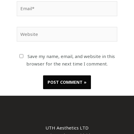
Save my name, email, and website in this
browser for the next time I comment.
UTH Aesthetics LTD