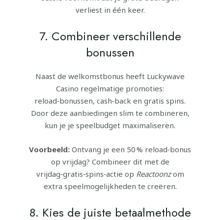
verliest in één keer.
7. Combineer verschillende
bonussen
Naast de welkomstbonus heeft Luckywave
Casino regelmatige promoties:
reload‑bonussen, cash‑back en gratis spins.
Door deze aanbiedingen slim te combineren,
kun je je speelbudget maximaliseren.
Voorbeeld:
Ontvang je een 50 % reload‑bonus
op vrijdag? Combineer dit met de
vrijdag‑gratis‑spins‑actie op
Reactoonz
om
extra speelmogelijkheden te creëren.
8. Kies de juiste betaalmethode