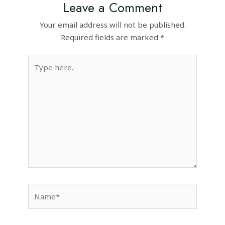
Leave a Comment
Your email address will not be published.
Required fields are marked
*